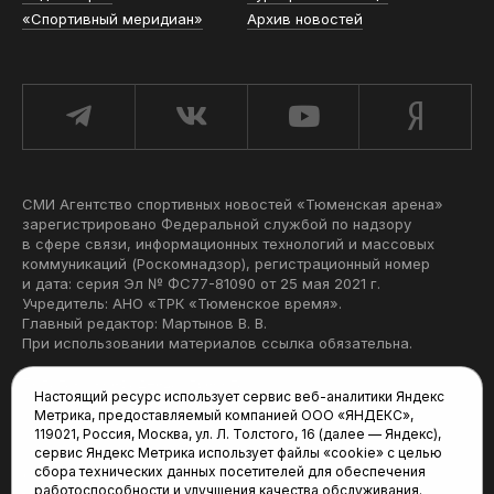
«Спортивный меридиан»
Архив новостей
СМИ Агентство спортивных новостей «Тюменская арена»
зарегистрировано Федеральной службой по надзору
в сфере связи, информационных технологий и массовых
коммуникаций (Роскомнадзор), регистрационный номер
и дата: серия Эл № ФС77-81090 от 25 мая 2021 г.
Учредитель: АНО «ТРК «Тюменское время».
Главный редактор: Мартынов В. В.
При использовании материалов ссылка обязательна.
Политика конфиденциальности
Настоящий ресурс использует сервис веб-аналитики Яндекс
Метрика, предоставляемый компанией ООО «ЯНДЕКС»,
Редакция:
119021, Россия, Москва, ул. Л. Толстого, 16 (далее — Яндекс),
сервис Яндекс Метрика использует файлы «cookie» с целью
625035, Тюмень, пр. Геологоразведчиков, 28А
сбора технических данных посетителей для обеспечения
(3452) 68-22-28
работоспособности и улучшения качества обслуживания.