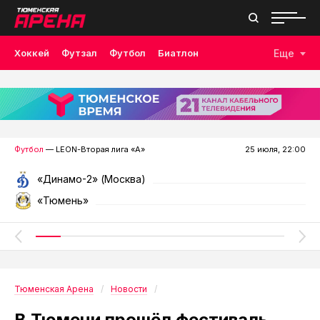
Хоккей
Футзал
Футбол
Биатлон
Еще
Лыжные гонки
Волейбол
Плавание
Дзюдо
Скалолазание
Велоспорт
Бокс
Футбол
— LEON-Вторая лига «А»
25 июля, 22:00
«Динамо-2» (Москва)
«Тюмень»
Тюменская Арена
Новости
В Тюмени прошёл фестиваль