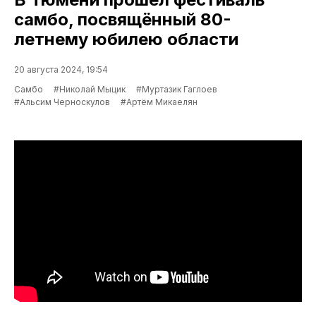
самбо, посвящённый 80-
летнему юбилею области
20 августа 2024, 19:54
Самбо
#Николай Мыцик
#Муртазик Гаглоев
#Альсим Черноскулов
#Артём Микаелян