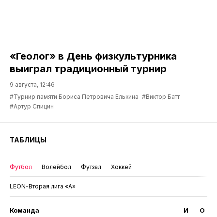
«Геолог» в День физкультурника
выиграл традиционный турнир
9 августа, 12:46
#Турнир памяти Бориса Петровича Елькина
#Виктор Батт
#Артур Спицин
ТАБЛИЦЫ
Футбол
Волейбол
Футзал
Хоккей
LEON-Вторая лига «А»
Команда
И
О