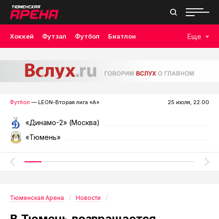
Хоккей
Футзал
Футбол
Биатлон
Еще
Лыжные гонки
Волейбол
Плавание
Дзюдо
Скалолазание
Велоспорт
Бокс
Футбол
— LEON-Вторая лига «А»
25 июля, 22:00
«Динамо-2» (Москва)
«Тюмень»
Тюменская Арена
Новости
В Тюмень возвращается