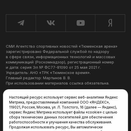
СМИ Агентство спортивных новостей «Тюменская арена»
зарегистрировано Федеральной службой по надзору
в сфере связи, информационных технологий и массовых
коммуникаций (Роскомнадзор), регистрационный номер
и дата: серия Эл № ФС77-81090 от 25 мая 2021 г.
Учредитель: АНО «ТРК «Тюменское время».
Главный редактор: Мартынов В. В.
При использовании материалов ссылка обязательна.
Политика конфиденциальности
Настоящий ресурс использует сервис веб-аналитики Яндекс
Метрика, предоставляемый компанией ООО «ЯНДЕКС»,
Редакция:
119021, Россия, Москва, ул. Л. Толстого, 16 (далее — Яндекс),
сервис Яндекс Метрика использует файлы «cookie» с целью
625035, Тюмень, пр. Геологоразведчиков, 28А
сбора технических данных посетителей для обеспечения
(3452) 68-22-28
работоспособности и улучшения качества обслуживания.
tum-arena@mail.ru
Продолжая использовать ресурс, Вы автоматически