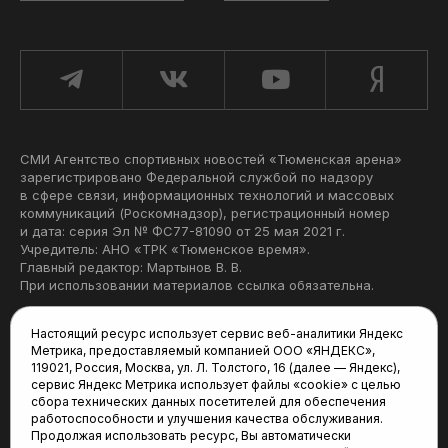
СМИ Агентство спортивных новостей «Тюменская арена»
зарегистрировано Федеральной службой по надзору
в сфере связи, информационных технологий и массовых
коммуникаций (Роскомнадзор), регистрационный номер
и дата: серия Эл № ФС77-81090 от 25 мая 2021 г.
Учредитель: АНО «ТРК «Тюменское время».
Главный редактор: Мартынов В. В.
При использовании материалов ссылка обязательна.
Политика конфиденциальности
Настоящий ресурс использует сервис веб-аналитики Яндекс
Метрика, предоставляемый компанией ООО «ЯНДЕКС»,
Редакция:
119021, Россия, Москва, ул. Л. Толстого, 16 (далее — Яндекс),
сервис Яндекс Метрика использует файлы «cookie» с целью
625035, Тюмень, пр. Геологоразведчиков, 28А
сбора технических данных посетителей для обеспечения
(3452) 68-22-28
работоспособности и улучшения качества обслуживания.
tum-arena@mail.ru
Продолжая использовать ресурс, Вы автоматически