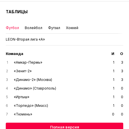
ТАБЛИЦЫ
Футбол
Волейбол
Футзал
Хоккей
LEON-Вторая лига «А»
Команда
И
О
1
«Амкар-Пермь»
1
3
2
«Зенит-2»
1
3
3
«Динамо-2» (Москва)
1
3
4
«Динамо» (Ставрополь)
1
0
5
«Иртыш»
1
0
6
«Торпедо» (Миасс)
1
0
7
«Тюмень»
0
0
Полная версия