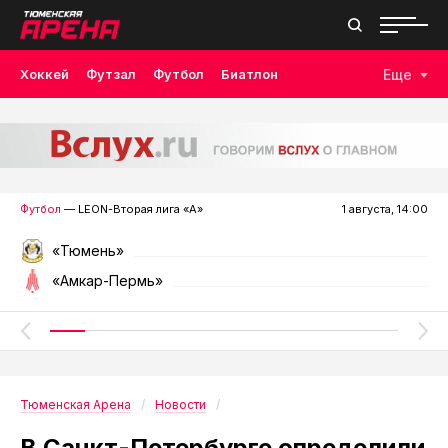
Хоккей
Футзал
Футбол
Биатлон
Еще
Лыжные гонки
Волейбол
Плавание
Дзюдо
Скалолазание
Велоспорт
Бокс
Футбол
— LEON-Вторая лига «А»
1 августа, 14:00
«Тюмень»
«Амкар-Пермь»
Тюменская Арена
Новости
В Санкт-Петербурге определили