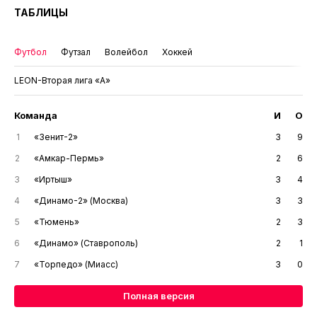
ТАБЛИЦЫ
Футбол
Футзал
Волейбол
Хоккей
LEON-Вторая лига «А»
Команда
И
О
1
«Зенит-2»
3
9
2
«Амкар-Пермь»
2
6
3
«Иртыш»
3
4
4
«Динамо-2» (Москва)
3
3
5
«Тюмень»
2
3
6
«Динамо» (Ставрополь)
2
1
7
«Торпедо» (Миасс)
3
0
Полная версия