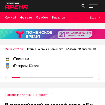
Хоккей
Футзал
Футбол
Биатлон
Еще
Лыжные гонки
Волейбол
Плавание
Дзюдо
Скалолазание
Велоспорт
Бокс
Мини-футбол
— Турнир на призы Тюменской области
18 августа, 19:00
«Тюмень»
«Газпром-Югра»
Тюменская Арена
Новости
В российской высшей лиге «Б»