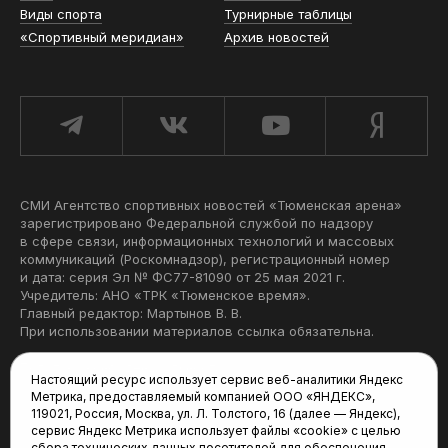
Виды спорта
Турнирные таблицы
«Спортивный меридиан»
Архив новостей
СМИ Агентство спортивных новостей «Тюменская арена»
зарегистрировано Федеральной службой по надзору
в сфере связи, информационных технологий и массовых
коммуникаций (Роскомнадзор), регистрационный номер
и дата: серия Эл № ФС77-81090 от 25 мая 2021 г.
Учредитель: АНО «ТРК «Тюменское время».
Главный редактор: Мартынов В. В.
При использовании материалов ссылка обязательна.
Политика конфиденциальности
Настоящий ресурс использует сервис веб-аналитики Яндекс
Метрика, предоставляемый компанией ООО «ЯНДЕКС»,
Редакция:
119021, Россия, Москва, ул. Л. Толстого, 16 (далее — Яндекс),
сервис Яндекс Метрика использует файлы «cookie» с целью
625035, Тюмень, пр. Геологоразведчиков, 28А
сбора технических данных посетителей для обеспечения