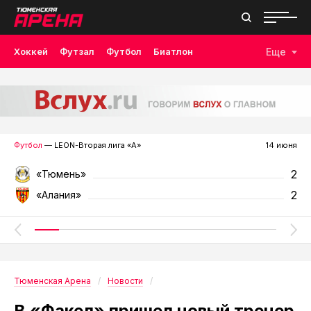
Хоккей
Футзал
Футбол
Биатлон
Еще
Лыжные гонки
Волейбол
Плавание
Дзюдо
Скалолазание
Велоспорт
Бокс
Футбол
— LEON-Вторая лига «А»
14 июня
2
«Тюмень»
2
«Алания»
Тюменская Арена
Новости
В «Факел» пришел новый тренер