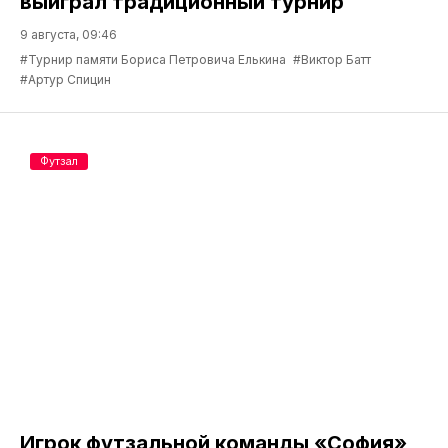
выиграл традиционный турнир
9 августа, 09:46
#Турнир памяти Бориса Петровича Елькина
#Виктор Батт
#Артур Спицин
Футзал
Игрок футзальной команды «София»