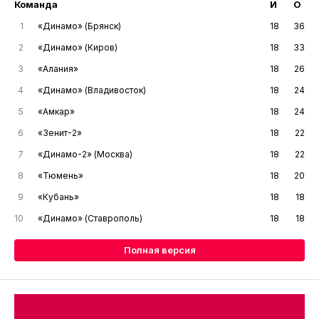
Команда
И
О
1
«Динамо» (Брянск)
18
36
2
«Динамо» (Киров)
18
33
3
«Алания»
18
26
4
«Динамо» (Владивосток)
18
24
5
«Амкар»
18
24
6
«Зенит-2»
18
22
7
«Динамо-2» (Москва)
18
22
8
«Тюмень»
18
20
9
«Кубань»
18
18
10
«Динамо» (Ставрополь)
18
18
Полная версия