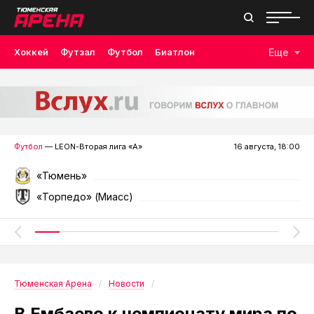
Хоккей
Футзал
Футбол
Биатлон
Еще
Лыжные гонки
Волейбол
Плавание
Дзюдо
Скалолазание
Велоспорт
Бокс
Футбол
— LEON-Вторая лига «А»
16 августа, 18:00
«Тюмень»
«Торпедо» (Миасс)
Тюменская Арена
Новости
В Ембаево к чемпионату мира по