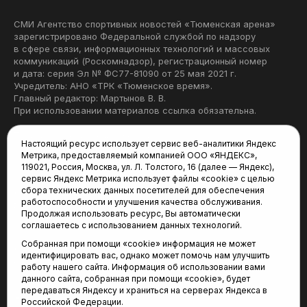
СМИ Агентство спортивных новостей «Тюменская арена»
зарегистрировано Федеральной службой по надзору
в сфере связи, информационных технологий и массовых
коммуникаций (Роскомнадзор), регистрационный номер
и дата: серия Эл № ФС77-81090 от 25 мая 2021 г.
Учредитель: АНО «ТРК «Тюменское время».
Главный редактор: Мартынов В. В.
При использовании материалов ссылка обязательна.
Политика конфиденциальности
Настоящий ресурс использует сервис веб-аналитики Яндекс
Метрика, предоставляемый компанией ООО «ЯНДЕКС»,
Редакция:
119021, Россия, Москва, ул. Л. Толстого, 16 (далее — Яндекс),
сервис Яндекс Метрика использует файлы «cookie» с целью
625035, Тюмень, пр. Геологоразведчиков, 28А
сбора технических данных посетителей для обеспечения
(3452) 68-22-28
работоспособности и улучшения качества обслуживания.
tum-arena@mail.ru
Продолжая использовать ресурс, Вы автоматически
соглашаетесь с использованием данных технологий.
Отдел продаж:
Собранная при помощи «cookie» информация не может
(3452) 68-89-78
идентифицировать вас, однако может помочь нам улучшить
kotovaev@sibinformburo.ru
работу нашего сайта. Информация об использовании вами
данного сайта, собранная при помощи «cookie», будет
передаваться Яндексу и храниться на серверах Яндекса в
Российской Федерации.