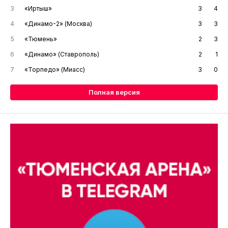
3
«Иртыш»
3
4
4
«Динамо-2» (Москва)
3
3
5
«Тюмень»
2
3
6
«Динамо» (Ставрополь)
2
1
7
«Торпедо» (Миасс)
3
0
Полная версия