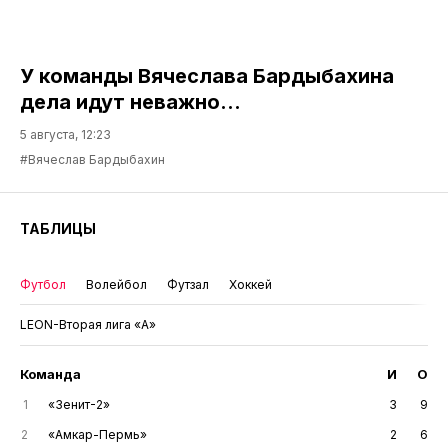
У команды Вячеслава Бардыбахина
дела идут неважно…
5 августа, 12:23
#Вячеслав Бардыбахин
ТАБЛИЦЫ
Футбол
Волейбол
Футзал
Хоккей
LEON-Вторая лига «А»
Команда
И
О
1
«Зенит-2»
3
9
2
«Амкар-Пермь»
2
6