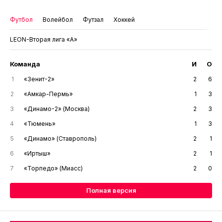
Футбол
Волейбол
Футзал
Хоккей
LEON-Вторая лига «А»
Команда
И
О
1
«Зенит-2»
2
6
2
«Амкар-Пермь»
1
3
3
«Динамо-2» (Москва)
2
3
4
«Тюмень»
1
3
5
«Динамо» (Ставрополь)
2
1
6
«Иртыш»
2
1
7
«Торпедо» (Миасс)
2
0
Полная версия