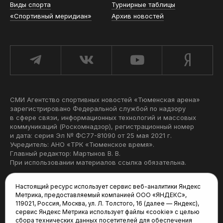
Виды спорта
Турнирные таблицы
«Спортивный меридиан»
Архив новостей
СМИ Агентство спортивных новостей «Тюменская арена»
зарегистрировано Федеральной службой по надзору
в сфере связи, информационных технологий и массовых
коммуникаций (Роскомнадзор), регистрационный номер
и дата: серия Эл № ФС77-81090 от 25 мая 2021 г.
Учредитель: АНО «ТРК «Тюменское время».
Главный редактор: Мартынов В. В.
При использовании материалов ссылка обязательна.
Политика конфиденциальности
Настоящий ресурс использует сервис веб-аналитики Яндекс
Метрика, предоставляемый компанией ООО «ЯНДЕКС»,
Редакция:
119021, Россия, Москва, ул. Л. Толстого, 16 (далее — Яндекс),
сервис Яндекс Метрика использует файлы «cookie» с целью
625035, Тюмень, пр. Геологоразведчиков, 28А
сбора технических данных посетителей для обеспечения
(3452) 68-22-28