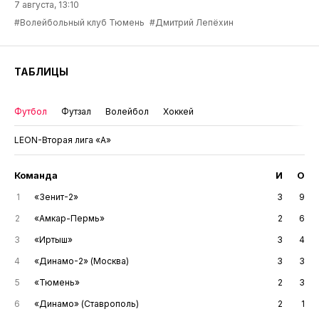
7 августа, 13:10
#Волейбольный клуб Тюмень
#Дмитрий Лепёхин
ТАБЛИЦЫ
Футбол
Футзал
Волейбол
Хоккей
LEON-Вторая лига «А»
Команда
И
О
1
«Зенит-2»
3
9
2
«Амкар-Пермь»
2
6
3
«Иртыш»
3
4
4
«Динамо-2» (Москва)
3
3
5
«Тюмень»
2
3
6
«Динамо» (Ставрополь)
2
1