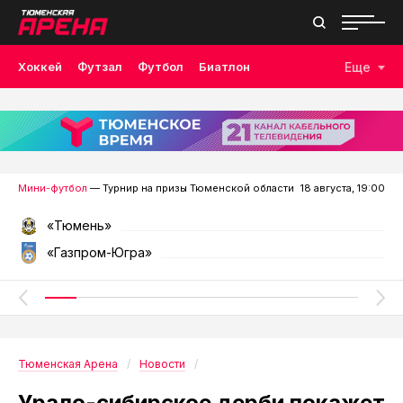
Хоккей
Футзал
Футбол
Биатлон
Еще
Лыжные гонки
Волейбол
Плавание
Дзюдо
Скалолазание
Велоспорт
Бокс
Мини-футбол
— Турнир на призы Тюменской области
18 августа, 19:00
«Тюмень»
«Газпром-Югра»
Тюменская Арена
Новости
Урало-сибирское дерби покажет