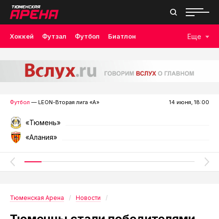
Хоккей
Футзал
Футбол
Биатлон
Еще
Лыжные гонки
Волейбол
Плавание
Дзюдо
Скалолазание
Велоспорт
Бокс
Футбол
— LEON-Вторая лига «А»
14 июня, 18:00
«Тюмень»
«Алания»
Тюменская Арена
Новости
Тюменцы стали победителями