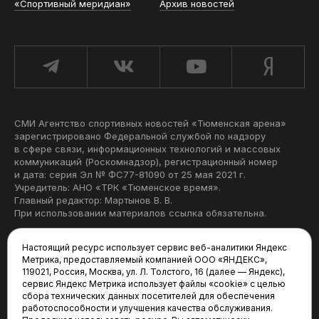
«Спортивный меридиан»
Архив новостей
СМИ Агентство спортивных новостей «Тюменская арена»
зарегистрировано Федеральной службой по надзору
в сфере связи, информационных технологий и массовых
коммуникаций (Роскомнадзор), регистрационный номер
и дата: серия Эл № ФС77-81090 от 25 мая 2021 г.
Учредитель: АНО «ТРК «Тюменское время».
Главный редактор: Мартынов В. В.
При использовании материалов ссылка обязательна.
Политика конфиденциальности
Настоящий ресурс использует сервис веб-аналитики Яндекс
Метрика, предоставляемый компанией ООО «ЯНДЕКС»,
Редакция:
119021, Россия, Москва, ул. Л. Толстого, 16 (далее — Яндекс),
сервис Яндекс Метрика использует файлы «cookie» с целью
625035, Тюмень, пр. Геологоразведчиков, 28А
сбора технических данных посетителей для обеспечения
(3452) 68-22-28
работоспособности и улучшения качества обслуживания.
tum-arena@mail.ru