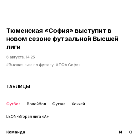
Тюменская «София» выступит в
новом сезоне футзальной Высшей
лиги
6 августа, 14:25
#Высшая лига по футзалу
#ТФА София
ТАБЛИЦЫ
Футбол
Волейбол
Футзал
Хоккей
LEON-Вторая лига «А»
Команда
И
О