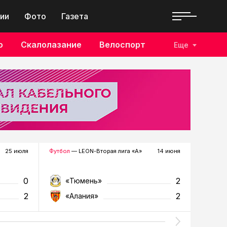
ии
Фото
Газета
о
Скалолазание
Велоспорт
Еще
25 июля
Футбол
— LEON-Вторая лига «А»
14 июня
Футбол
—
0
2
«Тюмень»
«К
2
2
«Алания»
«Т