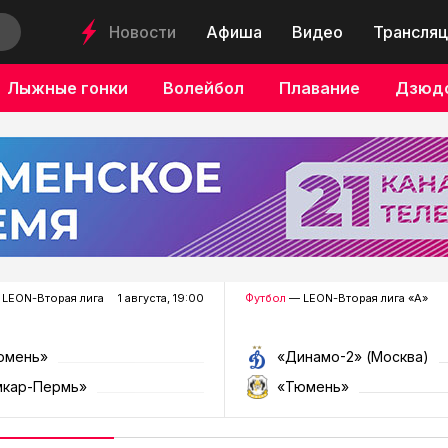
Новости
Афиша
Видео
Трансляц
Лыжные гонки
Волейбол
Плавание
Дзюд
LEON-Вторая лига
1 августа, 19:00
Футбол
— LEON-Вторая лига «А»
юмень»
«Динамо-2» (Москва)
мкар-Пермь»
«Тюмень»