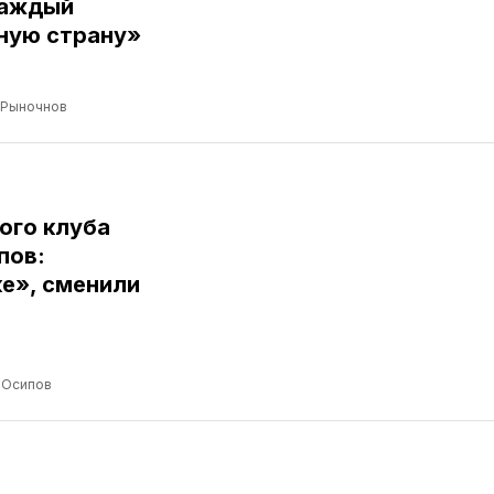
Каждый
ную страну»
 Рыночнов
ого клуба
пов:
е», сменили
 Осипов