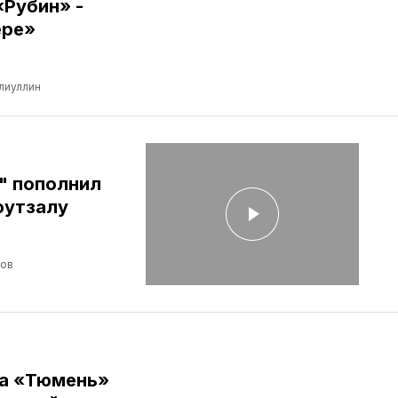
«Рубин» -
ере»
лиуллин
" пополнил
футзалу
лов
ба «Тюмень»