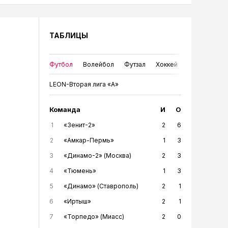
ТАБЛИЦЫ
Футбол
Волейбол
Футзал
Хоккей
LEON-Вторая лига «А»
Команда
И
О
1
«Зенит-2»
2
6
2
«Амкар-Пермь»
1
3
3
«Динамо-2» (Москва)
2
3
4
«Тюмень»
1
3
5
«Динамо» (Ставрополь)
2
1
6
«Иртыш»
2
1
7
«Торпедо» (Миасс)
2
0