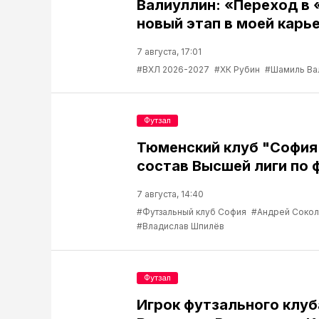
Валиуллин: «Переход в 
новый этап в моей карь
7 августа, 17:01
#ВХЛ 2026-2027
#ХК Рубин
#Шамиль Ва
Футзал
Тюменский клуб "София
состав Высшей лиги по 
7 августа, 14:40
#Футзальный клуб София
#Андрей Соко
#Владислав Шпилёв
Футзал
Игрок футзального клу