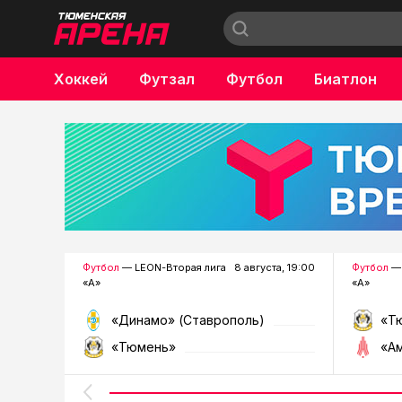
Хоккей
Футзал
Футбол
Биатлон
Бокс
Футбол
— LEON-Вторая лига
8 августа, 19:00
Футбол
— 
«А»
«А»
«Динамо» (Ставрополь)
«Т
«Тюмень»
«А