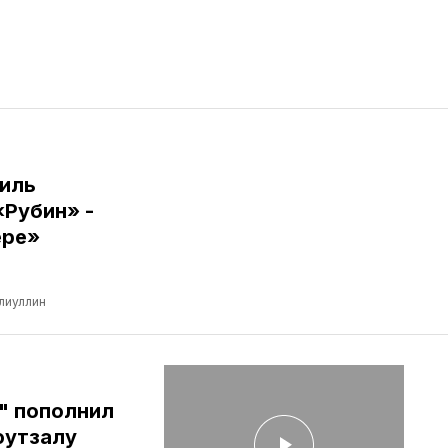
иль
«Рубин» -
ере»
лиуллин
" пополнил
футзалу