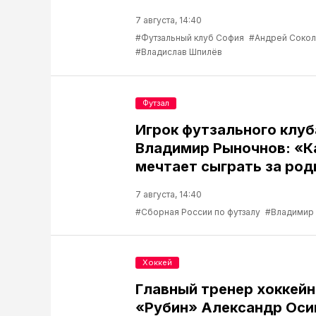
7 августа, 14:40
#Футзальный клуб София
#Андрей Соко
#Владислав Шпилёв
Футзал
Игрок футзального клу
Владимир Рыночнов: «
мечтает сыграть за род
7 августа, 14:40
#Сборная России по футзалу
#Владимир
Хоккей
Главный тренер хоккейн
«Рубин» Александр Оси