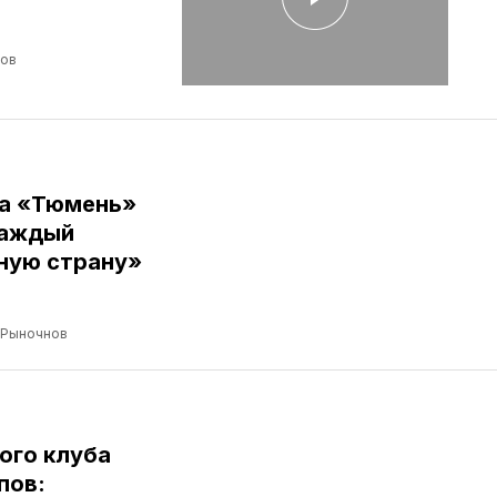
лов
ба «Тюмень»
Каждый
ную страну»
 Рыночнов
ого клуба
пов: