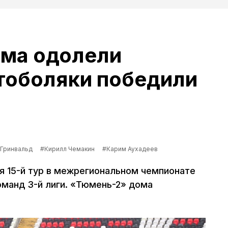
ма одолели
 тоболяки победили
Гринвальд
#Кирилл Чемакин
#Карим Аухадеев
я 15-й тур в межрегиональном чемпионате
оманд 3-й лиги. «Тюмень-2» дома