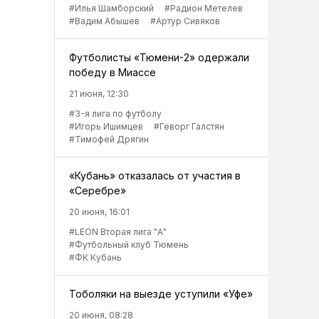
#Илья Шамборский
#Радион Метелев
#Вадим Абышев
#Артур Сивяков
Футболисты «Тюмени-2» одержали
победу в Миассе
21 июня, 12:30
#3-я лига по футболу
#Игорь Ишимцев
#Геворг Галстян
#Тимофей Дрягин
«Кубань» отказалась от участия в
«Серебре»
20 июня, 16:01
#LEON Вторая лига "А"
#Футбольный клуб Тюмень
#ФК Кубань
Тоболяки на выезде уступили «Уфе»
20 июня, 08:28