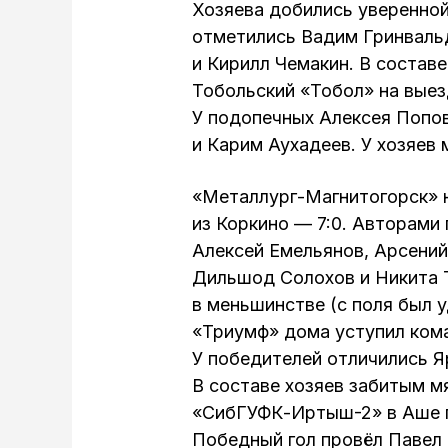
Хозяева добились уверенной
отметились Вадим Гринваль
и Кирилл Чемакин. В состав
Тобольский «Тобол» на выез
У подопечных Алексея Попо
и Карим Аухадеев. У хозяев
«Металлург-Магнитогорск» 
из Коркино — 7:0. Авторами 
Алексей Емельянов, Арсений
Дильшод Солохов и Никита Т
в меньшинстве (с поля был 
«Триумф» дома уступил ком
У победителей отличились Я
В составе хозяев забитым м
«СибГУФК-Иртыш-2» в Аше п
Победный гол провёл Павел 