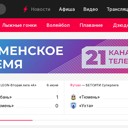
Новости
Афиша
Видео
Трансляц
Лыжные гонки
Волейбол
Плавание
Дзюд
LEON-Вторая лига «А»
6 июня
Футзал
— БЕТСИТИ Суперлига
1
убань»
«Тюмень»
0
юмень»
«Ухта»