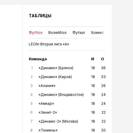
ТАБЛИЦЫ
Футбол
Волейбол
Футзал
Хоккей
LEON-Вторая лига «А»
Команда
И
О
1
«Динамо» (Брянск)
18
36
2
«Динамо» (Киров)
18
33
3
«Алания»
18
26
4
«Динамо» (Владивосток)
18
24
5
«Амкар»
18
24
6
«Зенит-2»
18
22
7
«Динамо-2» (Москва)
18
22
8
«Тюмень»
18
20