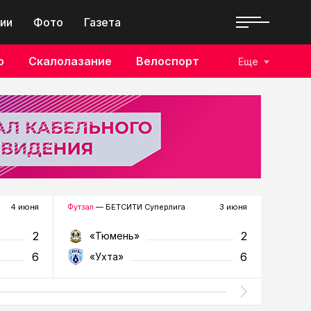
ии
Фото
Газета
о
Скалолазание
Велоспорт
Еще
4 июня
Футзал
— БЕТСИТИ Суперлига
3 июня
Футзал
—
2
2
«Тюмень»
«У
6
6
«Ухта»
«Т