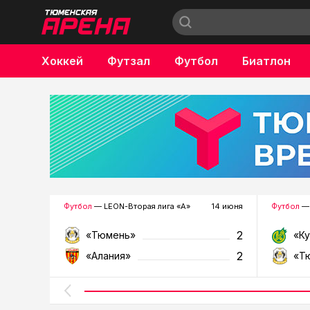
Хоккей
Футзал
Футбол
Биатлон
Бокс
Футбол
— LEON-Вторая лига «А»
14 июня
Футбол
— 
2
«Тюмень»
«К
2
«Алания»
«Т