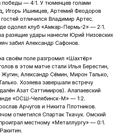
 победы — 4:1. У тюменцев голами
д, Игорь Ишимцев, Артемий Феодоров
е гостей отличился Владимир Артес.
де одолел клуб «Амкар-Пермь-2» — 2:1.
ва разящие удары нанесли Юрий Низовских
 мяч забил Александр Сафонов.
на своём поле разгромил «Шахтёр»
голов в этом матче стали Илья Берестин,
 Жугин, Александр Сёмин, Мирон Талько,
алько. Хозяева завершали встречу
удалён Азат Саттимиров). Алапаевский
анде «ОСШ-Челябинск-М» — 1:2.
рослав Арчугов и Никита Плотников.
ячом отметился Спартак Ткачук. Омский
роиграл местному «Металлургу» — 0:1.
Ракитин.