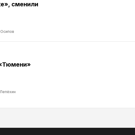
е», сменили
 Осипов
 «Тюмени»
 Лепёхин