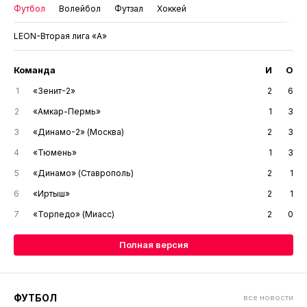
Футбол
Волейбол
Футзал
Хоккей
LEON-Вторая лига «А»
Команда
И
О
1
«Зенит-2»
2
6
2
«Амкар-Пермь»
1
3
3
«Динамо-2» (Москва)
2
3
4
«Тюмень»
1
3
5
«Динамо» (Ставрополь)
2
1
6
«Иртыш»
2
1
7
«Торпедо» (Миасс)
2
0
Полная версия
ФУТБОЛ
все новости