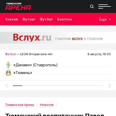
Хоккей
Футзал
Футбол
Биатлон
Еще
Лыжные гонки
Волейбол
Плавание
Дзюдо
Скалолазание
Велоспорт
Бокс
Футбол
— LEON-Вторая лига «А»
8 августа, 19:00
«Динамо» (Ставрополь)
«Тюмень»
Тюменская Арена
Новости
Тюменский воспитанник Павел