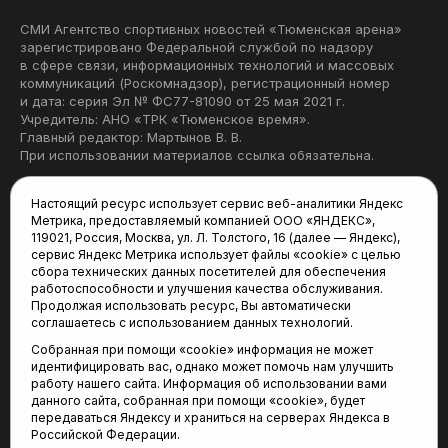
СМИ Агентство спортивных новостей «Тюменская арена»
зарегистрировано Федеральной службой по надзору
в сфере связи, информационных технологий и массовых
коммуникаций (Роскомнадзор), регистрационный номер
и дата: серия Эл № ФС77-81090 от 25 мая 2021 г.
Учредитель: АНО «ТРК «Тюменское время».
Главный редактор: Мартынов В. В.
При использовании материалов ссылка обязательна.
Политика конфиденциальности
Настоящий ресурс использует сервис веб-аналитики Яндекс
Метрика, предоставляемый компанией ООО «ЯНДЕКС»,
Редакция:
119021, Россия, Москва, ул. Л. Толстого, 16 (далее — Яндекс),
сервис Яндекс Метрика использует файлы «cookie» с целью
625035, Тюмень, пр. Геологоразведчиков, 28А
сбора технических данных посетителей для обеспечения
(3452) 68-22-28
работоспособности и улучшения качества обслуживания.
tum-arena@mail.ru
Продолжая использовать ресурс, Вы автоматически
соглашаетесь с использованием данных технологий.
Отдел продаж:
Собранная при помощи «cookie» информация не может
(3452) 68-89-78
идентифицировать вас, однако может помочь нам улучшить
kotovaev@sibinformburo.ru
работу нашего сайта. Информация об использовании вами
данного сайта, собранная при помощи «cookie», будет
передаваться Яндексу и храниться на серверах Яндекса в
Российской Федерации.