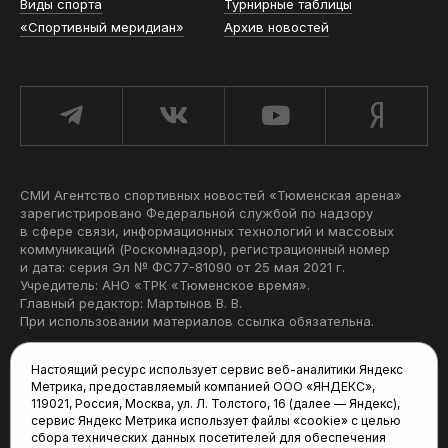
Виды спорта
Турнирные таблицы
«Спортивный меридиан»
Архив новостей
СМИ Агентство спортивных новостей «Тюменская арена»
зарегистрировано Федеральной службой по надзору
в сфере связи, информационных технологий и массовых
коммуникаций (Роскомнадзор), регистрационный номер
и дата: серия Эл № ФС77-81090 от 25 мая 2021 г.
Учредитель: АНО «ТРК «Тюменское время».
Главный редактор: Мартынов В. В.
При использовании материалов ссылка обязательна.
Политика конфиденциальности
Настоящий ресурс использует сервис веб-аналитики Яндекс
Метрика, предоставляемый компанией ООО «ЯНДЕКС»,
Редакция:
119021, Россия, Москва, ул. Л. Толстого, 16 (далее — Яндекс),
сервис Яндекс Метрика использует файлы «cookie» с целью
625035, Тюмень, пр. Геологоразведчиков, 28А
сбора технических данных посетителей для обеспечения
(3452) 68-22-28