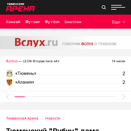
Хоккей
Футзал
Футбол
Биатлон
Еще
Лыжные гонки
Волейбол
Плавание
Дзюдо
Скалолазание
Велоспорт
Бокс
Футбол
— LEON-Вторая лига «А»
14 июня
2
«Тюмень»
2
«Алания»
Тюменская Арена
Новости
Тюменский "Рубин" дома