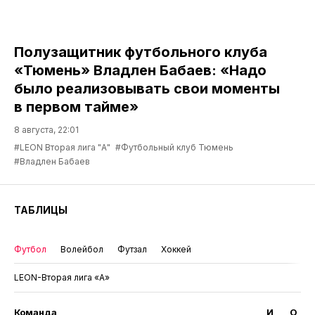
Полузащитник футбольного клуба
«Тюмень» Владлен Бабаев: «Надо
было реализовывать свои моменты
в первом тайме»
8 августа, 22:01
#LEON Вторая лига "А"
#Футбольный клуб Тюмень
#Владлен Бабаев
ТАБЛИЦЫ
Футбол
Волейбол
Футзал
Хоккей
LEON-Вторая лига «А»
Команда
И
О