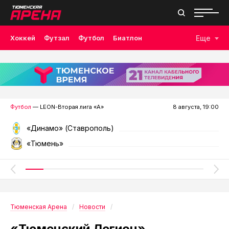
Хоккей
Футзал
Футбол
Биатлон
Еще
Лыжные гонки
Волейбол
Плавание
Дзюдо
Скалолазание
Велоспорт
Бокс
Футбол
— LEON-Вторая лига «А»
8 августа, 19:00
«Динамо» (Ставрополь)
«Тюмень»
Тюменская Арена
Новости
«Тюменский Легион»