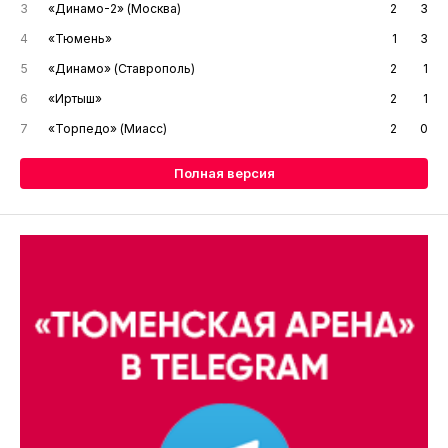
3
«Динамо-2» (Москва)
2
3
4
«Тюмень»
1
3
5
«Динамо» (Ставрополь)
2
1
6
«Иртыш»
2
1
7
«Торпедо» (Миасс)
2
0
Полная версия