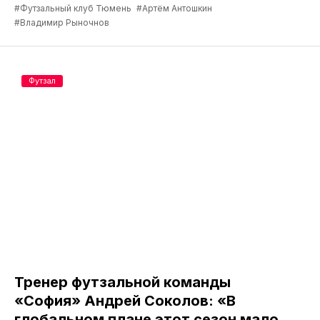
#Футзальный клуб Тюмень
#Артём Антошкин
#Владимир Рыночнов
Футзал
Тренер футзальной команды
«София» Андрей Соколов: «В
глобальном плане этот сезон мало