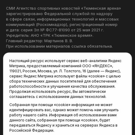
СМИ Агентство спортивных новостей «Тюменская арена»
зарегистрировано Федеральной службой по надзору
в сфере связи, информационных технологий и массовых
коммуникаций (Роскомнадзор), регистрационный номер
и дата: серия Эл № ФС77-81090 от 25 мая 2021 г.
Учредитель: АНО «ТРК «Тюменское время».
Главный редактор: Мартынов В. В.
При использовании материалов ссылка обязательна.
Политика конфиденциальности
Настоящий ресурс использует сервис веб-аналитики Яндекс
Метрика, предоставляемый компанией ООО «ЯНДЕКС»,
Редакция:
119021, Россия, Москва, ул. Л. Толстого, 16 (далее — Яндекс),
сервис Яндекс Метрика использует файлы «cookie» с целью
625035, Тюмень, пр. Геологоразведчиков, 28А
сбора технических данных посетителей для обеспечения
(3452) 68-22-28
работоспособности и улучшения качества обслуживания.
tum-arena@mail.ru
Продолжая использовать ресурс, Вы автоматически
соглашаетесь с использованием данных технологий.
Отдел продаж:
Собранная при помощи «cookie» информация не может
(3452) 68-89-78
идентифицировать вас, однако может помочь нам улучшить
kotovaev@sibinformburo.ru
работу нашего сайта. Информация об использовании вами
данного сайта, собранная при помощи «cookie», будет
передаваться Яндексу и храниться на серверах Яндекса в
Российской Федерации.