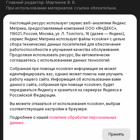
Главный редактор: Мартынов В. В.
При использовании материалов ссылка обязательна.
Политика конфиденциальности
Настоящий ресурс использует сервис веб-аналитики Яндекс
Метрика, предоставляемый компанией ООО «ЯНДЕКС»,
Редакция:
119021, Россия, Москва, ул. Л. Толстого, 16 (далее — Яндекс),
сервис Яндекс Метрика использует файлы «cookie» с целью
625035, Тюмень, пр. Геологоразведчиков, 28А
сбора технических данных посетителей для обеспечения
(3452) 68-22-28
работоспособности и улучшения качества обслуживания.
tum-arena@mail.ru
Продолжая использовать ресурс, Вы автоматически
соглашаетесь с использованием данных технологий.
Отдел продаж:
Собранная при помощи «cookie» информация не может
(3452) 68-89-78
идентифицировать вас, однако может помочь нам улучшить
kotovaev@sibinformburo.ru
работу нашего сайта. Информация об использовании вами
данного сайта, собранная при помощи «cookie», будет
передаваться Яндексу и храниться на серверах Яндекса в
Российской Федерации.
Вы можете отказаться от использования «cookie», выбрав
соответствующие настройки в браузере.
Подробнее о нашей
политике обработки персональных
© 2001-2026 Агентство спортивных новостей
данных
.
6+
«Тюменская арена»
Карта сайта
Принять