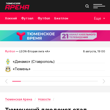
Хоккей
Футзал
Футбол
Биатлон
Еще
Лыжные гонки
Волейбол
Плавание
Дзюдо
Скалолазание
Велоспорт
Бокс
Футбол
— LEON-Вторая лига «А»
8 августа, 19:00
«Динамо» (Ставрополь)
«Тюмень»
Тюменская Арена
Новости
Тюменский дзюдоист стал