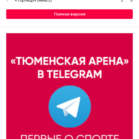
7
«Торпедо» (Миасс)
2
0
Полная версия