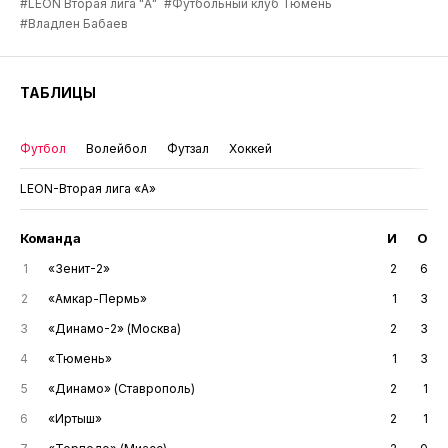
#LEON Вторая лига "А"
#Футбольный клуб Тюмень
#Владлен Бабаев
ТАБЛИЦЫ
Футбол
Волейбол
Футзал
Хоккей
LEON-Вторая лига «А»
Команда
И
О
1
«Зенит-2»
2
6
2
«Амкар-Пермь»
1
3
3
«Динамо-2» (Москва)
2
3
4
«Тюмень»
1
3
5
«Динамо» (Ставрополь)
2
1
6
«Иртыш»
2
1