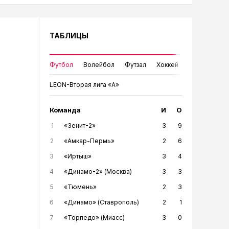
ТАБЛИЦЫ
Футбол
Волейбол
Футзал
Хоккей
LEON-Вторая лига «А»
Команда
И
О
1
«Зенит-2»
3
9
2
«Амкар-Пермь»
2
6
3
«Иртыш»
3
4
4
«Динамо-2» (Москва)
3
3
5
«Тюмень»
2
3
6
«Динамо» (Ставрополь)
2
1
7
«Торпедо» (Миасс)
3
0