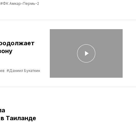
#ФК Амкар-Пермь-2
продолжает
зону
ев
#Даниил Букаткин
ла
в Таиланде