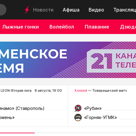
Новости
Афиша
Видео
Трансляц
Лыжные гонки
Волейбол
Плавание
Дзюд
LEON-Вторая лига
8 августа, 19:00
Хоккей
— Товарищеский матч
инамо» (Ставрополь)
«Рубин»
юмень»
«Горняк-УГМК»