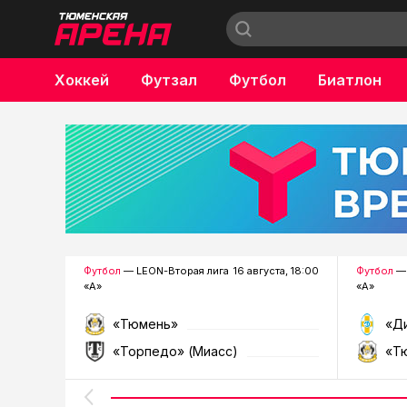
Хоккей
Футзал
Футбол
Биатлон
Бокс
Футбол
— LEON-Вторая лига
16 августа, 18:00
Футбол
— 
«А»
«А»
«Тюмень»
«Д
«Торпедо» (Миасс)
«Т