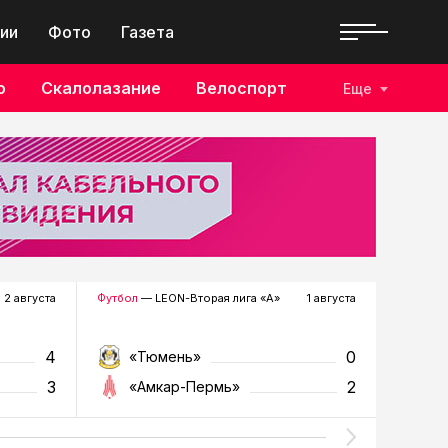
ии
Фото
Газета
о
Скалолазание
Велоспорт
Еще
2 августа
Футбол
— LEON-Вторая лига «А»
1 августа
Хоккей
—
4
0
«Тюмень»
«Р
3
2
«Амкар-Пермь»
«Г