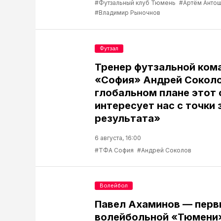
#Футзальный клуб Тюмень
#Артём Антош
#Владимир Рыночнов
Футзал
Тренер футзальной ком
«София» Андрей Соколо
глобальном плане этот 
интересует нас с точки 
результата»
6 августа, 16:00
#ТФА София
#Андрей Соколов
Волейбол
Павел Ахаминов — перв
волейбольной «Тюмени