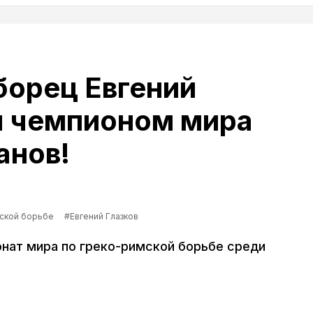
борец Евгений
л чемпионом мира
анов!
мской борьбе
#Евгений Глазков
онат мира по греко-римской борьбе среди