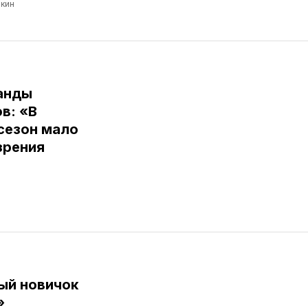
кин
анды
в: «В
сезон мало
зрения
ый новичок
»