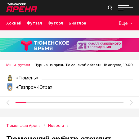
Хоккей
Футзал
Футбол
Биатлон
Еще
Лыжные гонки
Волейбол
Плавание
Дзюдо
Скалолазание
Велоспорт
Бокс
Мини-футбол
— Турнир на призы Тюменской области
18 августа, 19:00
«Тюмень»
«Газпром-Югра»
Тюменская Арена
Новости
Тюменский арбитр отсудит