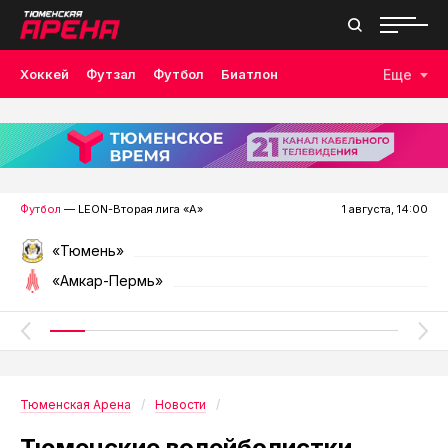
Хоккей
Футзал
Футбол
Биатлон
Еще
Лыжные гонки
Волейбол
Плавание
Дзюдо
Скалолазание
Велоспорт
Бокс
Футбол
— LEON-Вторая лига «А»
1 августа, 14:00
«Тюмень»
«Амкар-Пермь»
Тюменская Арена
Новости
Тюменские волейболистки