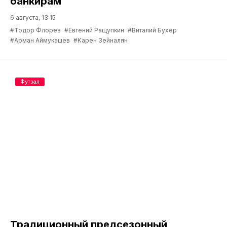
банкирам
6 августа, 13:15
#Тодор Флорев
#Евгений Ращупкин
#Виталий Бухер
#Арман Аймукашев
#Карен Зейналян
Футзал
Традиционный предсезонный