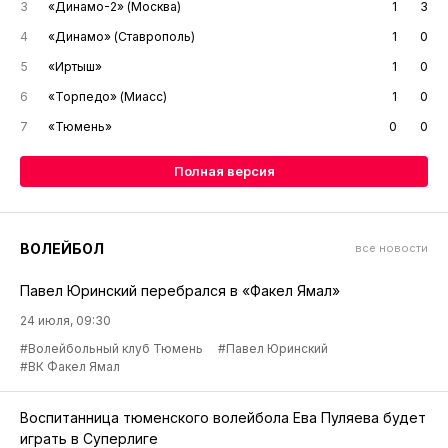
3
«Динамо-2» (Москва)
1
3
4
«Динамо» (Ставрополь)
1
0
5
«Иртыш»
1
0
6
«Торпедо» (Миасс)
1
0
7
«Тюмень»
0
0
Полная версия
ВОЛЕЙБОЛ
все новости
Павел Юринский перебрался в «Факел Ямал»
24 июля, 09:30
#Волейбольный клуб Тюмень
#Павел Юринский
#ВК Факел Ямал
Воспитанница тюменского волейбола Ева Пуляева будет
играть в Суперлиге