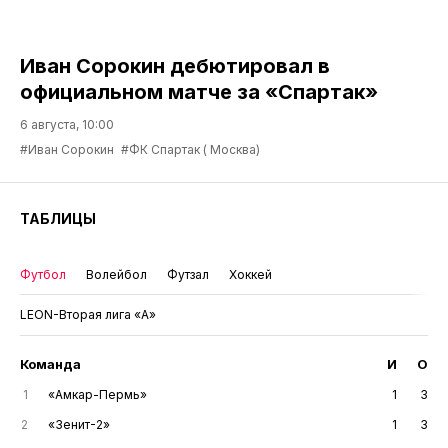
Иван Сорокин дебютировал в
официальном матче за «Спартак»
6 августа, 10:00
#Иван Сорокин
#ФК Спартак ( Москва)
ТАБЛИЦЫ
Футбол
Волейбол
Футзал
Хоккей
LEON-Вторая лига «А»
Команда
И
О
1
«Амкар-Пермь»
1
3
2
«Зенит-2»
1
3