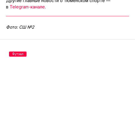
Другие главные новости о тюменском спорте —
в
Telegram-канале
.
Фото: СШ №2
Футзал