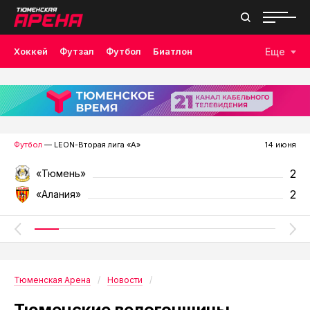
Хоккей
Футзал
Футбол
Биатлон
Еще
Лыжные гонки
Волейбол
Плавание
Дзюдо
Скалолазание
Велоспорт
Бокс
Футбол
— LEON-Вторая лига «А»
14 июня
2
«Тюмень»
2
«Алания»
Тюменская Арена
Новости
Тюменские велогонщицы