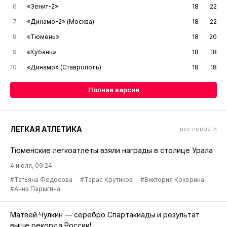
6
«Зенит-2»
18
22
7
«Динамо-2» (Москва)
18
22
8
«Тюмень»
18
20
9
«Кубань»
18
18
10
«Динамо» (Ставрополь)
18
18
Полная версия
ЛЕГКАЯ АТЛЕТИКА
все новости
Тюменские легкоатлеты взяли награды в столице Урала
4 июля, 09:24
#Татьяна Федосова
#Тарас Крутиков
#Виктория Кокорина
#Анна Парыгина
Матвей Чулкин — серебро Спартакиады и результат
выше рекорда России!