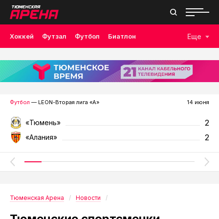
Хоккей
Футзал
Футбол
Биатлон
Еще
Лыжные гонки
Волейбол
Плавание
Дзюдо
Скалолазание
Велоспорт
Бокс
Футбол
— LEON-Вторая лига «А»
14 июня
2
«Тюмень»
2
«Алания»
Тюменская Арена
Новости
Тюменские спортсменки