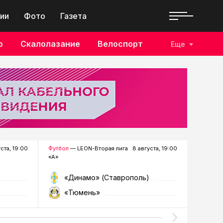
ии
Фото
Газета
о
Скалолазание
Велоспорт
Еще
уста, 19:00
Футбол
— LEON-Вторая лига
8 августа, 19:00
Хоккей
—
«А»
«Динамо» (Ставрополь)
«Р
«Тюмень»
«Г