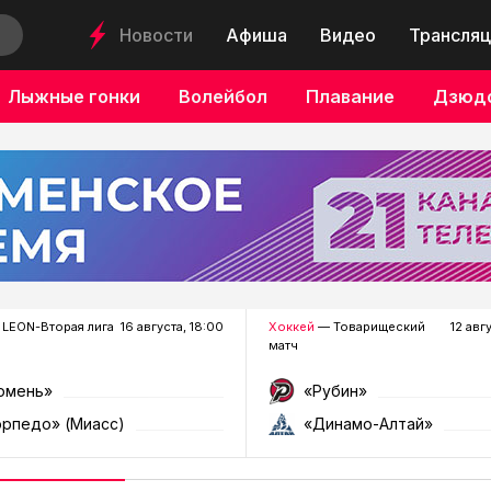
Новости
Афиша
Видео
Трансляц
Лыжные гонки
Волейбол
Плавание
Дзюд
LEON-Вторая лига
16 августа, 18:00
Хоккей
— Товарищеский
12 авг
матч
юмень»
«Рубин»
орпедо» (Миасс)
«Динамо-Алтай»