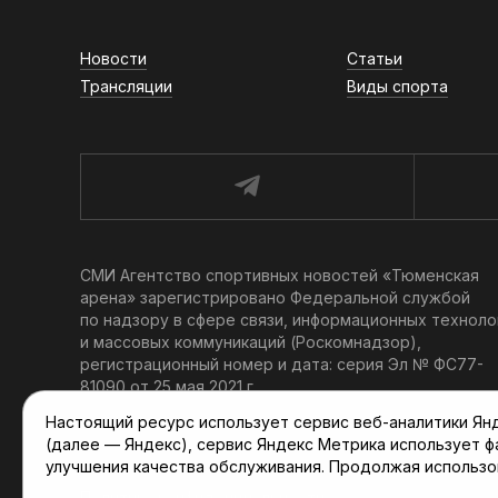
Новости
Статьи
Трансляции
Виды спорта
СМИ Агентство спортивных новостей «Тюменская
арена» зарегистрировано Федеральной службой
по надзору в сфере связи, информационных техноло
и массовых коммуникаций (Роскомнадзор),
регистрационный номер и дата: серия Эл № ФС77-
81090 от 25 мая 2021 г.
Учредитель: АНО «ТРК «Тюменское время».
Настоящий ресурс использует сервис веб-аналитики Янде
Главный редактор: Мартынов В. В.
(далее — Яндекс), сервис Яндекс Метрика использует 
При использовании материалов ссылка обязательна.
улучшения качества обслуживания. Продолжая использо
Политика конфиденциальности