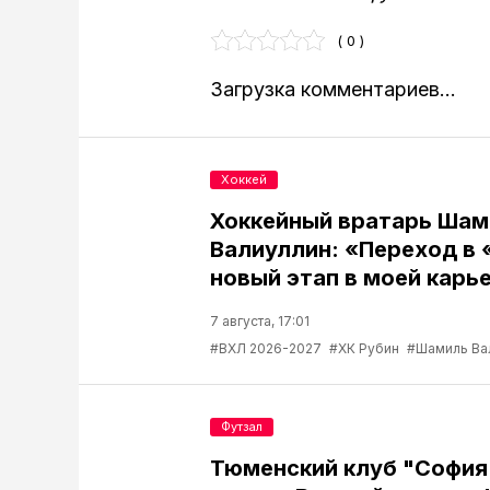
( 0 )
Загрузка комментариев...
Хоккей
Хоккейный вратарь Шам
Валиуллин: «Переход в 
новый этап в моей карь
7 августа, 17:01
#ВХЛ 2026-2027
#ХК Рубин
#Шамиль Ва
Футзал
Тюменский клуб "София