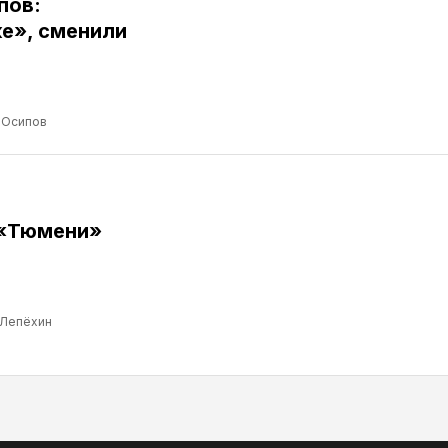
пов:
е», сменили
 Осипов
 «Тюмени»
 Лепёхин