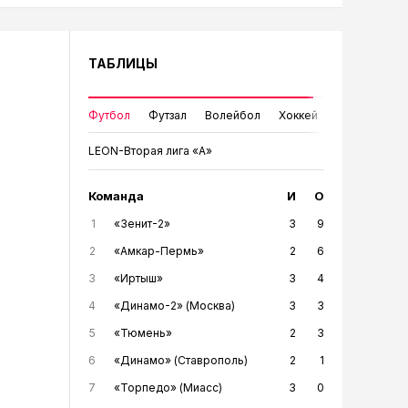
ТАБЛИЦЫ
Футбол
Футзал
Волейбол
Хоккей
LEON-Вторая лига «А»
Команда
И
О
1
«Зенит-2»
3
9
2
«Амкар-Пермь»
2
6
3
«Иртыш»
3
4
4
«Динамо-2» (Москва)
3
3
5
«Тюмень»
2
3
6
«Динамо» (Ставрополь)
2
1
7
«Торпедо» (Миасс)
3
0