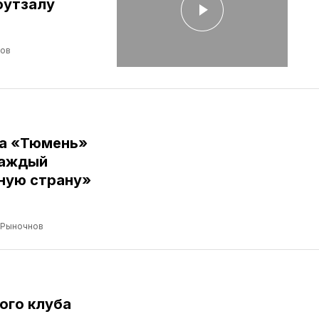
футзалу
лов
ба «Тюмень»
Каждый
ную страну»
 Рыночнов
ого клуба