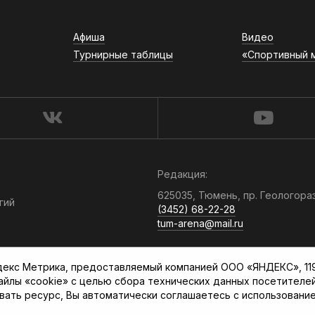
Афиша
Видео
Турнирные таблицы
«Спортивный 
Редакция:
625035, Тюмень, пр. Геологора
гий
(3452) 68-22-28
tum-arena@mail.ru
Отдел продаж:
кс Метрика, предоставляемый компанией ООО «ЯНДЕКС», 119021
(3452) 68-89-78
файлы «cookie» с целью сбора технических данных посетителе
kotovaev@sibinformburo.ru
вать ресурс, Вы автоматически соглашаетесь с использование