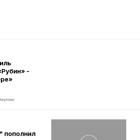
иль
«Рубин» -
ере»
лиуллин
" пополнил