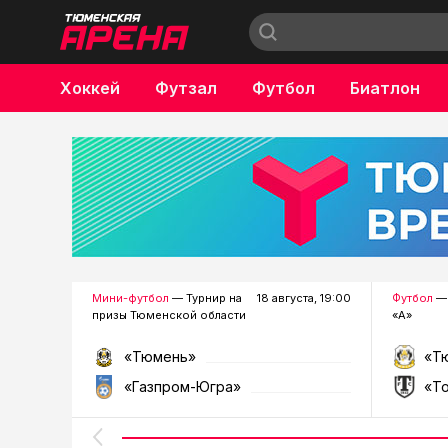
Хоккей
Футзал
Футбол
Биатлон
Бокс
Мини-футбол
— Турнир на
18 августа, 19:00
Футбол
— 
призы Тюменской области
«А»
«Тюмень»
«Т
«Газпром-Югра»
«Т