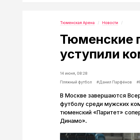
Тюменская Арена
Новости
Тюменские 
уступили ко
14 июня, 08:28
Пляжный футбол
#Данил Парфёнов
#
В Москве завершаются Все
футболу среди мужских кома
тюменский «Паритет» сопер
Динамо».