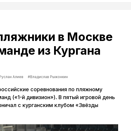
пляжники в Москве
манде из Кургана
Руслан Алиев
#Владислав Рыжонкин
российские соревнования по пляжному
нд («1-й дивизион»). В пятый игровой день
ничал с курганским клубом «Звёзды