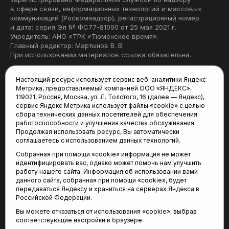
в сфере связи, информационных технологий и массовых
коммуникаций (Роскомнадзор), регистрационный номер
и дата: серия Эл № ФС77-81090 от 25 мая 2021 г.
Учредитель: АНО «ТРК «Тюменское время».
Главный редактор: Мартынов В. В.
При использовании материалов ссылка обязательна.
Политика конфиденциальности
Настоящий ресурс использует сервис веб-аналитики Яндекс
Метрика, предоставляемый компанией ООО «ЯНДЕКС»,
Редакция:
119021, Россия, Москва, ул. Л. Толстого, 16 (далее — Яндекс),
сервис Яндекс Метрика использует файлы «cookie» с целью
625035, Тюмень, пр. Геологоразведчиков, 28А
сбора технических данных посетителей для обеспечения
(3452) 68-22-28
работоспособности и улучшения качества обслуживания.
tum-arena@mail.ru
Продолжая использовать ресурс, Вы автоматически
соглашаетесь с использованием данных технологий.
Отдел продаж:
Собранная при помощи «cookie» информация не может
(3452) 68-89-78
идентифицировать вас, однако может помочь нам улучшить
kotovaev@sibinformburo.ru
работу нашего сайта. Информация об использовании вами
данного сайта, собранная при помощи «cookie», будет
передаваться Яндексу и храниться на серверах Яндекса в
Российской Федерации.
Вы можете отказаться от использования «cookie», выбрав
соответствующие настройки в браузере.