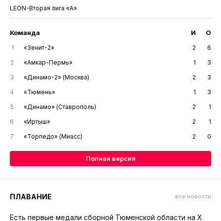
LEON-Вторая лига «А»
Команда
И
О
1
«Зенит-2»
2
6
2
«Амкар-Пермь»
1
3
3
«Динамо-2» (Москва)
2
3
4
«Тюмень»
1
3
5
«Динамо» (Ставрополь)
2
1
6
«Иртыш»
2
1
7
«Торпедо» (Миасс)
2
0
Полная версия
ПЛАВАНИЕ
все новости
Есть первые медали сборной Тюменской области на X