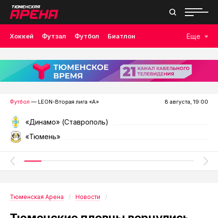
Хоккей
Футзал
Футбол
Биатлон
Еще
Лыжные гонки
Волейбол
Плавание
Дзюдо
Скалолазание
Велоспорт
Бокс
Футбол
— LEON-Вторая лига «А»
8 августа, 19:00
«Динамо» (Ставрополь)
«Тюмень»
Тюменская Арена
Новости
Тюменские пловцы вернулись