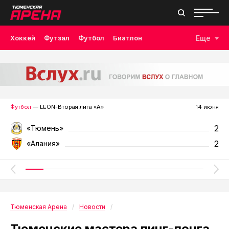
Хоккей
Футзал
Футбол
Биатлон
Еще
Лыжные гонки
Волейбол
Плавание
Дзюдо
Скалолазание
Велоспорт
Бокс
Футбол
— LEON-Вторая лига «А»
14 июня
2
«Тюмень»
2
«Алания»
Тюменская Арена
Новости
Тюменские мастера пинг-понга