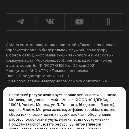
СМИ Агентство спортивных новостей «Тюменская арена»
зарегистрировано Федеральной службой по надзору
в сфере связи, информационных технологий и массовых
коммуникаций (Роскомнадзор), регистрационный номер
и дата: серия Эл № ФС77-81090 от 25 мая 2021 г.
Учредитель: АНО «ТРК «Тюменское время».
Главный редактор: Мартынов В. В.
При использовании материалов ссылка обязательна.
Политика конфиденциальности
Настоящий ресурс использует сервис веб-аналитики Яндекс
Метрика, предоставляемый компанией ООО «ЯНДЕКС»,
Редакция:
119021, Россия, Москва, ул. Л. Толстого, 16 (далее — Яндекс),
сервис Яндекс Метрика использует файлы «cookie» с целью
625035, Тюмень, пр. Геологоразведчиков, 28А
сбора технических данных посетителей для обеспечения
(3452) 68-22-28
работоспособности и улучшения качества обслуживания.
tum-arena@mail.ru
Продолжая использовать ресурс, Вы автоматически