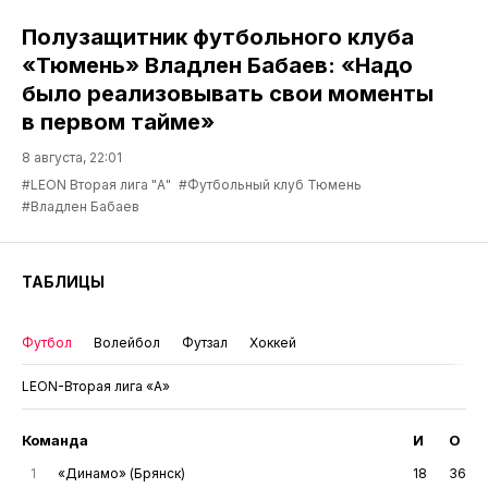
Полузащитник футбольного клуба
«Тюмень» Владлен Бабаев: «Надо
было реализовывать свои моменты
в первом тайме»
8 августа, 22:01
#LEON Вторая лига "А"
#Футбольный клуб Тюмень
#Владлен Бабаев
ТАБЛИЦЫ
Футбол
Волейбол
Футзал
Хоккей
LEON-Вторая лига «А»
Команда
И
О
1
«Динамо» (Брянск)
18
36