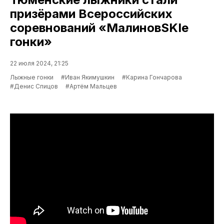
призёрами Всероссийских
соревнований «МалиновSKIe
гонки»
22 июля 2024, 21:25
Лыжные гонки
#Иван Якимушкин
#Карина Гончарова
#Денис Спицов
#Артём Мальцев