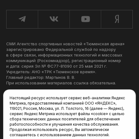
СМИ Агентство спортивных новостей «Тюменская арена»
зарегистрировано Федеральной службой по надзору
в сфере связи, информационных технологий и массовых
коммуникаций (Роскомнадзор), регистрационный номер
и дата: серия Эл № ФС77-81090 от 25 мая 2021 г.
Учредитель: АНО «ТРК «Тюменское время».
Главный редактор: Мартынов В. В.
При использовании материалов ссылка обязательна.
Политика конфиденциальности
Настоящий ресурс использует сервис веб-аналитики Яндекс
Метрика, предоставляемый компанией ООО «ЯНДЕКС»,
Редакция:
119021, Россия, Москва, ул. Л. Толстого, 16 (далее — Яндекс),
сервис Яндекс Метрика использует файлы «cookie» с целью
625035, Тюмень, пр. Геологоразведчиков, 28А
сбора технических данных посетителей для обеспечения
(3452) 68-22-28
работоспособности и улучшения качества обслуживания.
tum-arena@mail.ru
Продолжая использовать ресурс, Вы автоматически
соглашаетесь с использованием данных технологий.
Отдел продаж: