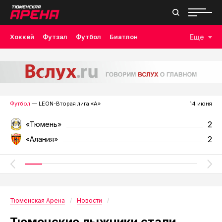
Хоккей
Футзал
Футбол
Биатлон
Еще
Лыжные гонки
Волейбол
Плавание
Дзюдо
Скалолазание
Велоспорт
Бокс
Футбол
— LEON-Вторая лига «А»
14 июня
2
«Тюмень»
2
«Алания»
Тюменская Арена
Новости
Тюменские лыжники стали