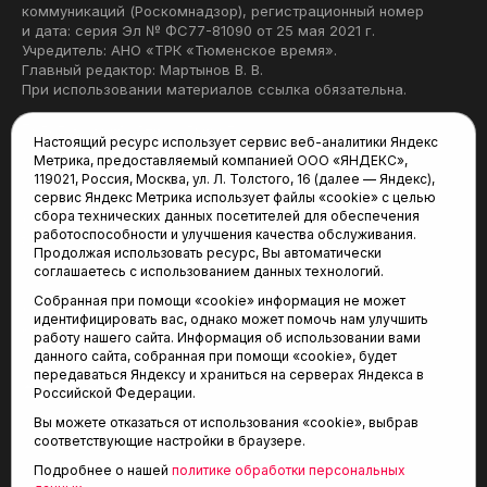
коммуникаций (Роскомнадзор), регистрационный номер
и дата: серия Эл № ФС77-81090 от 25 мая 2021 г.
Учредитель: АНО «ТРК «Тюменское время».
Главный редактор: Мартынов В. В.
При использовании материалов ссылка обязательна.
Политика конфиденциальности
Настоящий ресурс использует сервис веб-аналитики Яндекс
Метрика, предоставляемый компанией ООО «ЯНДЕКС»,
Редакция:
119021, Россия, Москва, ул. Л. Толстого, 16 (далее — Яндекс),
сервис Яндекс Метрика использует файлы «cookie» с целью
625035, Тюмень, пр. Геологоразведчиков, 28А
сбора технических данных посетителей для обеспечения
(3452) 68-22-28
работоспособности и улучшения качества обслуживания.
tum-arena@mail.ru
Продолжая использовать ресурс, Вы автоматически
соглашаетесь с использованием данных технологий.
Отдел продаж:
Собранная при помощи «cookie» информация не может
(3452) 68-89-78
идентифицировать вас, однако может помочь нам улучшить
kotovaev@sibinformburo.ru
работу нашего сайта. Информация об использовании вами
данного сайта, собранная при помощи «cookie», будет
передаваться Яндексу и храниться на серверах Яндекса в
Российской Федерации.
Вы можете отказаться от использования «cookie», выбрав
соответствующие настройки в браузере.
Подробнее о нашей
политике обработки персональных