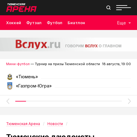
Хоккей
Футзал
Футбол
Биатлон
Еще
Лыжные гонки
Волейбол
Плавание
Дзюдо
Скалолазание
Велоспорт
Бокс
Мини-футбол
— Турнир на призы Тюменской области
18 августа, 19:00
«Тюмень»
«Газпром-Югра»
Тюменская Арена
Новости
Тюменские дзюдоисты