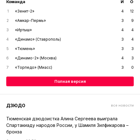
Команда
И
О
1
«Зенит-2»
4
12
2
«Амкар-Пермь»
3
9
3
«Иртыш»
4
4
4
«Динамо» (Ставрополь)
3
4
5
«Тюмень»
3
3
6
«Динамо-2» (Москва)
4
3
7
«Торпедо» (Миасс)
3
0
Полная версия
ДЗЮДО
все новости
Тюменская дзюдоистка Алина Сергеева выиграла
Спартакиаду народов России, у Шамиля Зилфикарова –
бронза