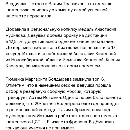
Владислав Петров и Вадим Травников, что сделало
тюменскую юниорскую команду самой успешной
на старте первенства.
Добавила в региональную копилку медаль Анастасия
Чурилова. Девушка добыла бронзу на дистанции
в 12,5 км, допустив всего одно неточное попадание.
До вершины пьедестала биатлонистке не хватило 17
секунд. Их хватило победившей Анастасии Киреевой
из Новосибирской области. Землячка Киреевой, Ксения
Караман, финишировала со вторым временем.
Тюменка Маргарита Болдырева замкнула топ-6.
Отметим, что в нынешнем сезоне девушка прошла
отбор в резервную сборную России, которую
тренирует Артём Истомин. Однако после было принято
решение, что 20-летняя Болдырева ещё год проведёт
в региональной команде. Таким образом, пока под
руководством Истомина работает одна спортсменка
тюменского ЦСП — Елизавета Фролова. В дёминских
гонках она участия не принимает.