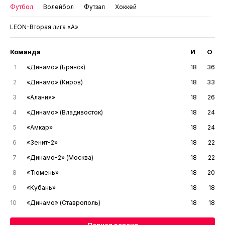
Футбол
Волейбол
Футзал
Хоккей
LEON-Вторая лига «А»
Команда
И
О
1
«Динамо» (Брянск)
18
36
2
«Динамо» (Киров)
18
33
3
«Алания»
18
26
4
«Динамо» (Владивосток)
18
24
5
«Амкар»
18
24
6
«Зенит-2»
18
22
7
«Динамо-2» (Москва)
18
22
8
«Тюмень»
18
20
9
«Кубань»
18
18
10
«Динамо» (Ставрополь)
18
18
Полная версия