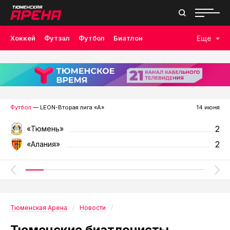
Хоккей
Футзал
Футбол
Биатлон
Еще
Лыжные гонки
Волейбол
Плавание
Дзюдо
Скалолазание
Велоспорт
Бокс
Футбол
— LEON-Вторая лига «А»
14 июня
2
«Тюмень»
2
«Алания»
Тюменская Арена
Новости
Тюменские биатлонисты