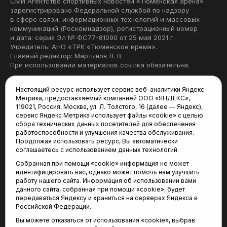
СМИ Агентство спортивных новостей «Тюменская арена»
зарегистрировано Федеральной службой по надзору
в сфере связи, информационных технологий и массовых
коммуникаций (Роскомнадзор), регистрационный номер
и дата: серия Эл № ФС77-81090 от 25 мая 2021 г.
Учредитель: АНО «ТРК «Тюменское время».
Главный редактор: Мартынов В. В.
При использовании материалов ссылка обязательна.
Политика конфиденциальности
Настоящий ресурс использует сервис веб-аналитики Яндекс
Метрика, предоставляемый компанией ООО «ЯНДЕКС»,
Редакция:
119021, Россия, Москва, ул. Л. Толстого, 16 (далее — Яндекс),
сервис Яндекс Метрика использует файлы «cookie» с целью
625035, Тюмень, пр. Геологоразведчиков, 28А
сбора технических данных посетителей для обеспечения
(3452) 68-22-28
работоспособности и улучшения качества обслуживания.
tum-arena@mail.ru
Продолжая использовать ресурс, Вы автоматически
соглашаетесь с использованием данных технологий.
Отдел продаж:
Собранная при помощи «cookie» информация не может
(3452) 68-89-78
идентифицировать вас, однако может помочь нам улучшить
kotovaev@sibinformburo.ru
работу нашего сайта. Информация об использовании вами
данного сайта, собранная при помощи «cookie», будет
передаваться Яндексу и храниться на серверах Яндекса в
Российской Федерации.
Вы можете отказаться от использования «cookie», выбрав