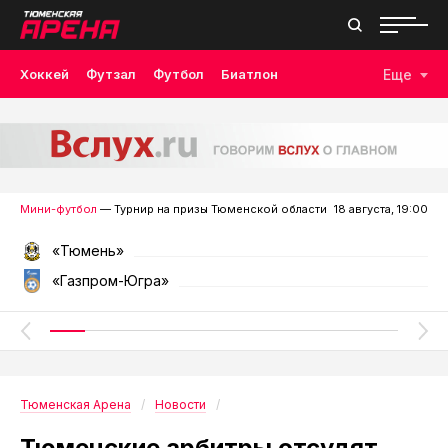
Хоккей
Футзал
Футбол
Биатлон
Еще
Лыжные гонки
Волейбол
Плавание
Дзюдо
Скалолазание
Велоспорт
Бокс
Мини-футбол
— Турнир на призы Тюменской области
18 августа, 19:00
«Тюмень»
«Газпром-Югра»
Тюменская Арена
Новости
Тюменские арбитры отсудят