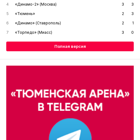
4
«Динамо-2» (Москва)
3
3
5
«Тюмень»
2
3
6
«Динамо» (Ставрополь)
2
1
7
«Торпедо» (Миасс)
3
0
Полная версия