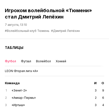
Игроком волейбольной «Тюмени»
стал Дмитрий Лепёхин
7 августа, 13:10
#Волейбольный клуб Тюмень
#Дмитрий Лепёхин
ТАБЛИЦЫ
Футбол
Футзал
Волейбол
Хоккей
LEON-Вторая лига «А»
Команда
И
О
1
«Зенит-2»
3
9
2
«Амкар-Пермь»
2
6
3
«Иртыш»
3
4