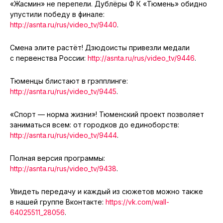
«Жасмин» не перепели.
Дублёры Ф К
«Тюмень» обидно
упустили победу в финале:
http://asnta.ru/rus/video_tv/9440
.
Смена элите растёт! Дзюдоисты привезли медали
с первенства России:
http://asnta.ru/rus/video_tv/9446
.
Тюменцы блистают в грэпплинге:
http://asnta.ru/rus/video_tv/9445
.
«Спорт — норма жизни»! Тюменский проект позволяет
заниматься всем: от городков до единоборств:
http://asnta.ru/rus/video_tv/9444
.
Полная версия программы:
http://asnta.ru/rus/video_tv/9438
.
Увидеть передачу и каждый из сюжетов можно также
в нашей группе Вконтакте:
https://vk.com/wall-
64025511_28056
.