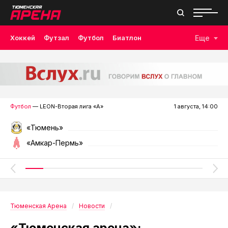
Хоккей
Футзал
Футбол
Биатлон
Еще
Лыжные гонки
Волейбол
Плавание
Дзюдо
Скалолазание
Велоспорт
Бокс
Футбол
— LEON-Вторая лига «А»
1 августа, 14:00
«Тюмень»
«Амкар-Пермь»
Тюменская Арена
Новости
«Тюменская арена»: