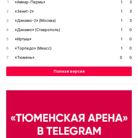
1
«Амкар-Пермь»
1
3
2
«Зенит-2»
1
3
3
«Динамо-2» (Москва)
1
3
4
«Динамо» (Ставрополь)
1
0
5
«Иртыш»
1
0
6
«Торпедо» (Миасс)
1
0
7
«Тюмень»
0
0
Полная версия