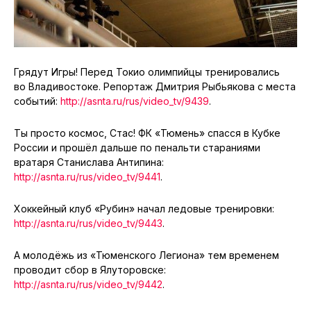
Грядут Игры! Перед Токио олимпийцы тренировались
во Владивостоке. Репортаж Дмитрия Рыбьякова с места
событий:
http://asnta.ru/rus/video_tv/9439
.
Ты просто космос, Стас! ФК «Тюмень» спасся в Кубке
России и прошёл дальше по пенальти стараниями
вратаря Станислава Антипина:
http://asnta.ru/rus/video_tv/9441
.
Хоккейный клуб «Рубин» начал ледовые тренировки:
http://asnta.ru/rus/video_tv/9443
.
А молодёжь из «Тюменского Легиона» тем временем
проводит сбор в Ялуторовске:
http://asnta.ru/rus/video_tv/9442
.