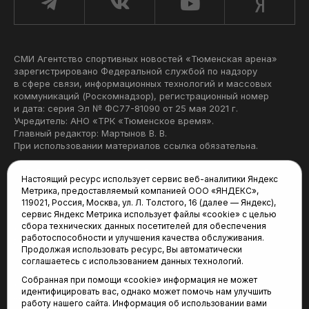
СМИ Агентство спортивных новостей «Тюменская арена»
зарегистрировано Федеральной службой по надзору
в сфере связи, информационных технологий и массовых
коммуникаций (Роскомнадзор), регистрационный номер
и дата: серия Эл № ФС77-81090 от 25 мая 2021 г.
Учредитель: АНО «ТРК «Тюменское время».
Главный редактор: Мартынов В. В.
При использовании материалов ссылка обязательна.
Политика конфиденциальности
Настоящий ресурс использует сервис веб-аналитики Яндекс
Метрика, предоставляемый компанией ООО «ЯНДЕКС»,
Редакция:
119021, Россия, Москва, ул. Л. Толстого, 16 (далее — Яндекс),
сервис Яндекс Метрика использует файлы «cookie» с целью
625035, Тюмень, пр. Геологоразведчиков, 28А
сбора технических данных посетителей для обеспечения
(3452) 68-22-28
работоспособности и улучшения качества обслуживания.
tum-arena@mail.ru
Продолжая использовать ресурс, Вы автоматически
соглашаетесь с использованием данных технологий.
Отдел продаж:
Собранная при помощи «cookie» информация не может
(3452) 68-89-78
идентифицировать вас, однако может помочь нам улучшить
kotovaev@sibinformburo.ru
работу нашего сайта. Информация об использовании вами