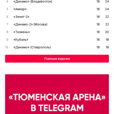
4
«Динамо» (Владивосток)
18
24
5
«Амкар»
18
24
6
«Зенит-2»
18
22
7
«Динамо-2» (Москва)
18
22
8
«Тюмень»
18
20
9
«Кубань»
18
18
10
«Динамо» (Ставрополь)
18
18
Полная версия