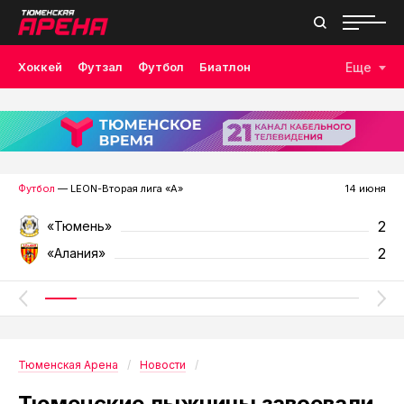
Хоккей
Футзал
Футбол
Биатлон
Еще
Лыжные гонки
Волейбол
Плавание
Дзюдо
Скалолазание
Велоспорт
Бокс
Футбол
— LEON-Вторая лига «А»
14 июня
2
«Тюмень»
2
«Алания»
Тюменская Арена
Новости
Тюменские лыжницы завоевали