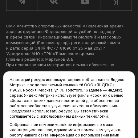
СМИ Агентство спортивных новостей «Тюменская арена»
зарегистрировано Федеральной службой по надзору
в сфере связи, информационных технологий и массовых
коммуникаций (Роскомнадзор), регистрационный номер
и дата: серия Эл № ФС77-81090 от 25 мая 2021 г.
Учредитель: АНО «ТРК «Тюменское время».
Главный редактор: Мартынов В. В.
При использовании материалов ссылка обязательна.
Политика конфиденциальности
Настоящий ресурс использует сервис веб-аналитики Яндекс
Метрика, предоставляемый компанией ООО «ЯНДЕКС»,
Редакция:
119021, Россия, Москва, ул. Л. Толстого, 16 (далее — Яндекс),
сервис Яндекс Метрика использует файлы «cookie» с целью
625035, Тюмень, пр. Геологоразведчиков, 28А
сбора технических данных посетителей для обеспечения
(3452) 68-22-28
работоспособности и улучшения качества обслуживания.
tum-arena@mail.ru
Продолжая использовать ресурс, Вы автоматически
соглашаетесь с использованием данных технологий.
Отдел продаж:
Собранная при помощи «cookie» информация не может
(3452) 68-89-78
идентифицировать вас, однако может помочь нам улучшить
kotovaev@sibinformburo.ru
работу нашего сайта. Информация об использовании вами