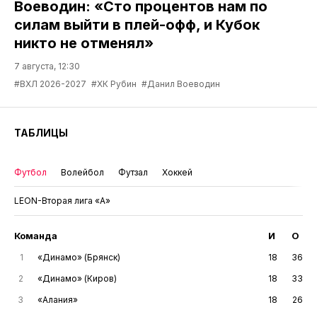
Воеводин: «Сто процентов нам по
силам выйти в плей-офф, и Кубок
никто не отменял»
7 августа, 12:30
#ВХЛ 2026-2027
#ХК Рубин
#Данил Воеводин
ТАБЛИЦЫ
Футбол
Волейбол
Футзал
Хоккей
LEON-Вторая лига «А»
Команда
И
О
1
«Динамо» (Брянск)
18
36
2
«Динамо» (Киров)
18
33
3
«Алания»
18
26