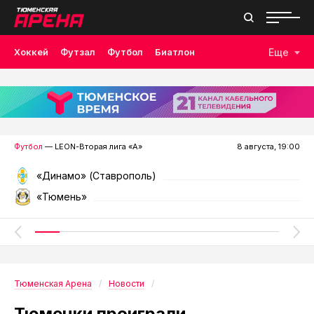
Хоккей
Футзал
Футбол
Биатлон
Еще
Лыжные гонки
Волейбол
Плавание
Дзюдо
Скалолазание
Велоспорт
Бокс
Футбол
— LEON-Вторая лига «А»
8 августа, 19:00
«Динамо» (Ставрополь)
«Тюмень»
Тюменская Арена
Новости
Тюменки проиграли