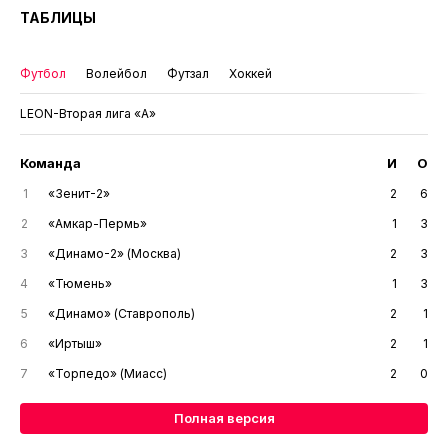
ТАБЛИЦЫ
Футбол
Волейбол
Футзал
Хоккей
LEON-Вторая лига «А»
Команда
И
О
1
«Зенит-2»
2
6
2
«Амкар-Пермь»
1
3
3
«Динамо-2» (Москва)
2
3
4
«Тюмень»
1
3
5
«Динамо» (Ставрополь)
2
1
6
«Иртыш»
2
1
7
«Торпедо» (Миасс)
2
0
Полная версия