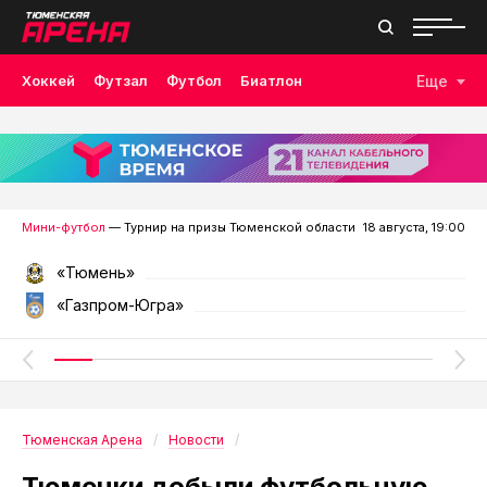
Хоккей
Футзал
Футбол
Биатлон
Еще
Лыжные гонки
Волейбол
Плавание
Дзюдо
Скалолазание
Велоспорт
Бокс
Мини-футбол
— Турнир на призы Тюменской области
18 августа, 19:00
«Тюмень»
«Газпром-Югра»
Тюменская Арена
Новости
Тюменки добыли футбольную