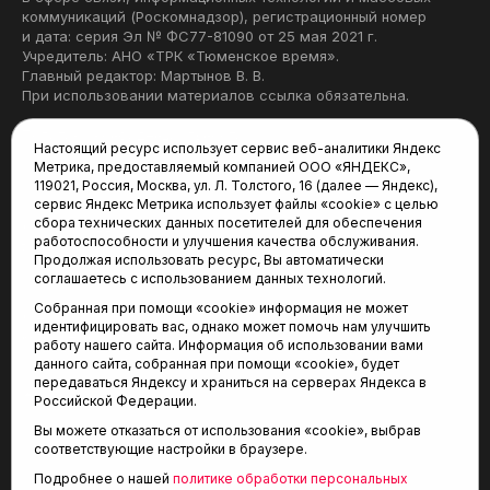
коммуникаций (Роскомнадзор), регистрационный номер
и дата: серия Эл № ФС77-81090 от 25 мая 2021 г.
Учредитель: АНО «ТРК «Тюменское время».
Главный редактор: Мартынов В. В.
При использовании материалов ссылка обязательна.
Политика конфиденциальности
Настоящий ресурс использует сервис веб-аналитики Яндекс
Метрика, предоставляемый компанией ООО «ЯНДЕКС»,
Редакция:
119021, Россия, Москва, ул. Л. Толстого, 16 (далее — Яндекс),
сервис Яндекс Метрика использует файлы «cookie» с целью
625035, Тюмень, пр. Геологоразведчиков, 28А
сбора технических данных посетителей для обеспечения
(3452) 68-22-28
работоспособности и улучшения качества обслуживания.
tum-arena@mail.ru
Продолжая использовать ресурс, Вы автоматически
соглашаетесь с использованием данных технологий.
Отдел продаж:
Собранная при помощи «cookie» информация не может
(3452) 68-89-78
идентифицировать вас, однако может помочь нам улучшить
kotovaev@sibinformburo.ru
работу нашего сайта. Информация об использовании вами
данного сайта, собранная при помощи «cookie», будет
передаваться Яндексу и храниться на серверах Яндекса в
Российской Федерации.
Вы можете отказаться от использования «cookie», выбрав
соответствующие настройки в браузере.
Подробнее о нашей
политике обработки персональных