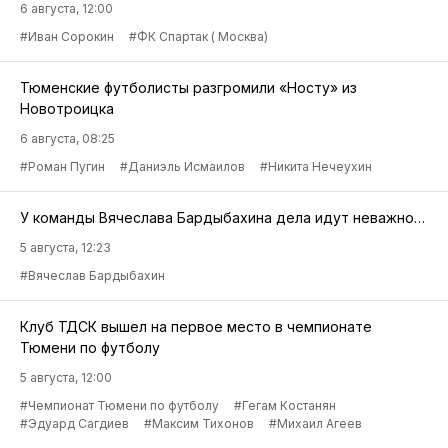
6 августа, 12:00
#Иван Сорокин
#ФК Спартак ( Москва)
Тюменские футболисты разгромили «Носту» из
Новотроицка
6 августа, 08:25
#Роман Пугин
#Даниэль Исмаилов
#Никита Нечеухин
У команды Вячеслава Бардыбахина дела идут неважно…
5 августа, 12:23
#Вячеслав Бардыбахин
Клуб ТДСК вышел на первое место в чемпионате
Тюмени по футболу
5 августа, 12:00
#Чемпионат Тюмени по футболу
#Гегам Костанян
#Эдуард Сагдиев
#Максим Тихонов
#Михаил Агеев