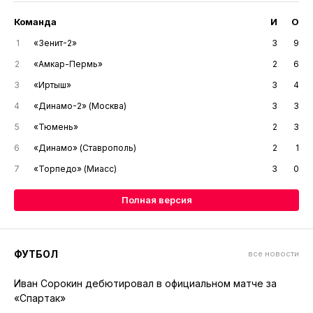
Команда
И
О
1
«Зенит-2»
3
9
2
«Амкар-Пермь»
2
6
3
«Иртыш»
3
4
4
«Динамо-2» (Москва)
3
3
5
«Тюмень»
2
3
6
«Динамо» (Ставрополь)
2
1
7
«Торпедо» (Миасс)
3
0
Полная версия
ФУТБОЛ
все новости
Иван Сорокин дебютировал в официальном матче за
«Спартак»