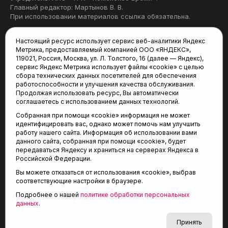
Главный редактор: Мартынов В. В.
При использовании материалов ссылка обязательна.
Политика конфиденциальности
Настоящий ресурс использует сервис веб-аналитики Яндекс
Метрика, предоставляемый компанией ООО «ЯНДЕКС»,
Редакция:
119021, Россия, Москва, ул. Л. Толстого, 16 (далее — Яндекс),
сервис Яндекс Метрика использует файлы «cookie» с целью
625035, Тюмень, пр. Геологоразведчиков, 28А
сбора технических данных посетителей для обеспечения
(3452) 68-22-28
работоспособности и улучшения качества обслуживания.
tum-arena@mail.ru
Продолжая использовать ресурс, Вы автоматически
соглашаетесь с использованием данных технологий.
Отдел продаж:
Собранная при помощи «cookie» информация не может
(3452) 68-89-78
идентифицировать вас, однако может помочь нам улучшить
kotovaev@sibinformburo.ru
работу нашего сайта. Информация об использовании вами
данного сайта, собранная при помощи «cookie», будет
передаваться Яндексу и храниться на серверах Яндекса в
Российской Федерации.
Вы можете отказаться от использования «cookie», выбрав
соответствующие настройки в браузере.
Подробнее о нашей
политике обработки персональных
© 2001-2026 Агентство спортивных новостей
данных
.
6+
«Тюменская арена»
Карта сайта
Принять