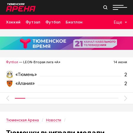
Хоккей
Футзал
Футбол
Биатлон
Еще
Лыжные гонки
Волейбол
Плавание
Дзюдо
Скалолазание
Велоспорт
Бокс
Футбол
— LEON-Вторая лига «А»
14 июня
2
«Тюмень»
2
«Алания»
Тюменская Арена
Новости
Тюменки выиграли медали