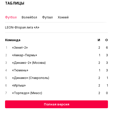
ТАБЛИЦЫ
Футбол
Волейбол
Футзал
Хоккей
LEON-Вторая лига «А»
Команда
И
О
1
«Зенит-2»
2
6
2
«Амкар-Пермь»
1
3
3
«Динамо-2» (Москва)
2
3
4
«Тюмень»
1
3
5
«Динамо» (Ставрополь)
2
1
6
«Иртыш»
2
1
7
«Торпедо» (Миасс)
2
0
Полная версия