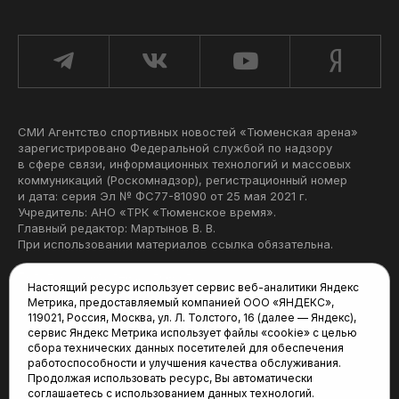
СМИ Агентство спортивных новостей «Тюменская арена»
зарегистрировано Федеральной службой по надзору
в сфере связи, информационных технологий и массовых
коммуникаций (Роскомнадзор), регистрационный номер
и дата: серия Эл № ФС77-81090 от 25 мая 2021 г.
Учредитель: АНО «ТРК «Тюменское время».
Главный редактор: Мартынов В. В.
При использовании материалов ссылка обязательна.
Политика конфиденциальности
Настоящий ресурс использует сервис веб-аналитики Яндекс
Метрика, предоставляемый компанией ООО «ЯНДЕКС»,
Редакция:
119021, Россия, Москва, ул. Л. Толстого, 16 (далее — Яндекс),
сервис Яндекс Метрика использует файлы «cookie» с целью
625035, Тюмень, пр. Геологоразведчиков, 28А
сбора технических данных посетителей для обеспечения
(3452) 68-22-28
работоспособности и улучшения качества обслуживания.
tum-arena@mail.ru
Продолжая использовать ресурс, Вы автоматически
соглашаетесь с использованием данных технологий.