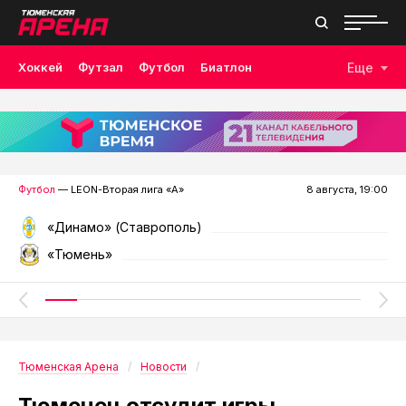
Хоккей
Футзал
Футбол
Биатлон
Еще
Лыжные гонки
Волейбол
Плавание
Дзюдо
Скалолазание
Велоспорт
Бокс
Футбол
— LEON-Вторая лига «А»
8 августа, 19:00
«Динамо» (Ставрополь)
«Тюмень»
Тюменская Арена
Новости
Тюменец отсудит игры