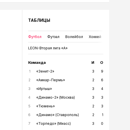
ТАБЛИЦЫ
Футбол
Футзал
Волейбол
Хоккей
LEON-Вторая лига «А»
Команда
И
О
1
«Зенит-2»
3
9
2
«Амкар-Пермь»
2
6
3
«Иртыш»
3
4
4
«Динамо-2» (Москва)
3
3
5
«Тюмень»
2
3
6
«Динамо» (Ставрополь)
2
1
7
«Торпедо» (Миасс)
3
0