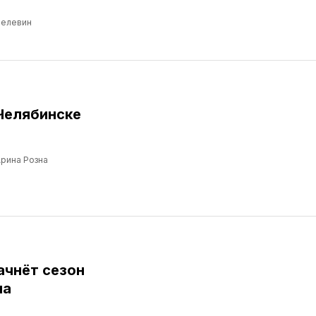
Пелевин
Челябинске
рина Розна
ачнёт сезон
ма