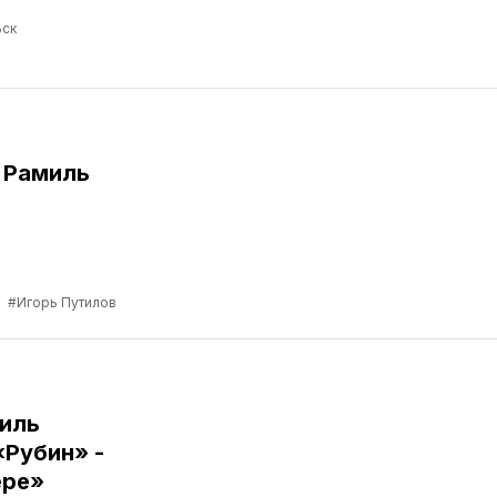
ск
 Рамиль
а
#Игорь Путилов
иль
«Рубин» -
ере»