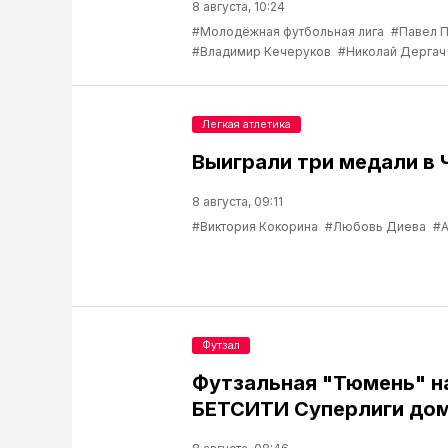
8 августа, 10:24
#Молодёжная футбольная лига
#Павел 
#Владимир Кечеруков
#Николай Дергач
Легкая атлетика
Выиграли три медали в 
8 августа, 09:11
#Виктория Кокорина
#Любовь Диева
#А
Футзал
Футзальная "Тюмень" н
БЕТСИТИ Суперлиги до