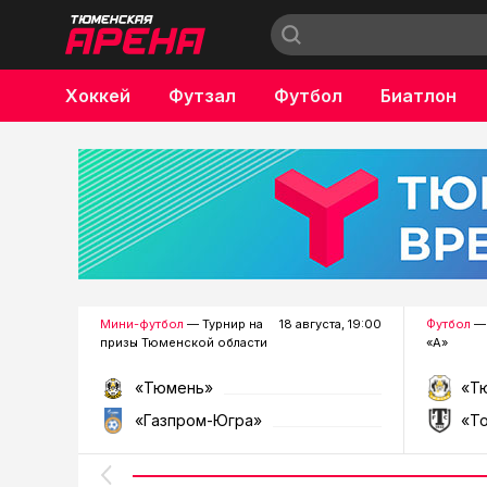
Хоккей
Футзал
Футбол
Биатлон
Бокс
Мини-футбол
— Турнир на
18 августа, 19:00
Футбол
— 
призы Тюменской области
«А»
«Тюмень»
«Т
«Газпром-Югра»
«Т