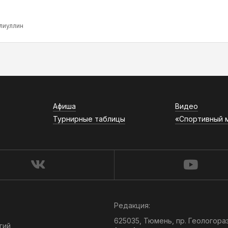
лиуллин
Афиша
Видео
Турнирные таблицы
«Спортивный 
Редакция:
625035, Тюмень, пр. Геологора
гий