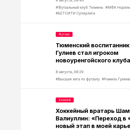
8 августа, 08:46
#Футзальный клуб Тюмень
#МФК Нориль
#БЕТСИТИ Суперлига
Футзал
Тюменский воспитанник
Гулиев стал игроком
новоуренгойского клуб
8 августа, 08:29
#Высшая лига по футзалу
#Рамиль Гулиев
Хоккей
Хоккейный вратарь Шам
Валиуллин: «Переход в 
новый этап в моей карь