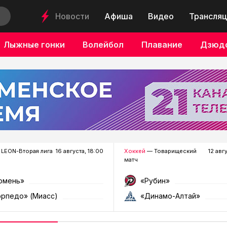
Новости
Афиша
Видео
Трансляц
Лыжные гонки
Волейбол
Плавание
Дзюд
LEON-Вторая лига
16 августа, 18:00
Хоккей
— Товарищеский
12 авг
матч
юмень»
«Рубин»
орпедо» (Миасс)
«Динамо-Алтай»