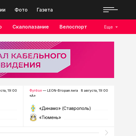
ии
Фото
Газета
о
Скалолазание
Велоспорт
Еще
уста, 19:00
Футбол
— LEON-Вторая лига
8 августа, 19:00
Хоккей
—
«А»
«Динамо» (Ставрополь)
«Р
«Тюмень»
«Г