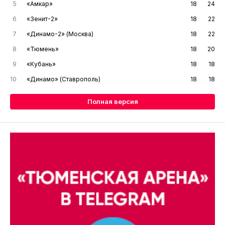
5
«Амкар»
18
24
6
«Зенит-2»
18
22
7
«Динамо-2» (Москва)
18
22
8
«Тюмень»
18
20
9
«Кубань»
18
18
10
«Динамо» (Ставрополь)
18
18
Полная версия