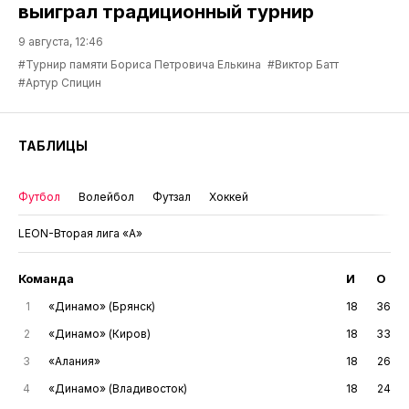
выиграл традиционный турнир
9 августа, 12:46
#Турнир памяти Бориса Петровича Елькина
#Виктор Батт
#Артур Спицин
ТАБЛИЦЫ
Футбол
Волейбол
Футзал
Хоккей
LEON-Вторая лига «А»
Команда
И
О
1
«Динамо» (Брянск)
18
36
2
«Динамо» (Киров)
18
33
3
«Алания»
18
26
4
«Динамо» (Владивосток)
18
24