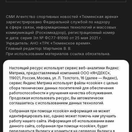
СМИ Агентство спортивных новостей «Тюменская арена»
зарегистрировано Федеральной службой по надзору
в сфере связи, информационных технологий и массовых
коммуникаций (Роскомнадзор), регистрационный номер
и дата: серия Эл № ФС77-81090 от 25 мая 2021 г.
Учредитель: АНО «ТРК «Тюменское время».
Главный редактор: Мартынов В. В.
При использовании материалов ссылка обязательна.
Политика конфиденциальности
Настоящий ресурс использует сервис веб-аналитики Яндекс
Метрика, предоставляемый компанией ООО «ЯНДЕКС»,
Редакция:
119021, Россия, Москва, ул. Л. Толстого, 16 (далее — Яндекс),
сервис Яндекс Метрика использует файлы «cookie» с целью
625035, Тюмень, пр. Геологоразведчиков, 28А
сбора технических данных посетителей для обеспечения
(3452) 68-22-28
работоспособности и улучшения качества обслуживания.
tum-arena@mail.ru
Продолжая использовать ресурс, Вы автоматически
соглашаетесь с использованием данных технологий.
Отдел продаж:
Собранная при помощи «cookie» информация не может
(3452) 68-89-78
идентифицировать вас, однако может помочь нам улучшить
kotovaev@sibinformburo.ru
работу нашего сайта. Информация об использовании вами
данного сайта, собранная при помощи «cookie», будет
передаваться Яндексу и храниться на серверах Яндекса в