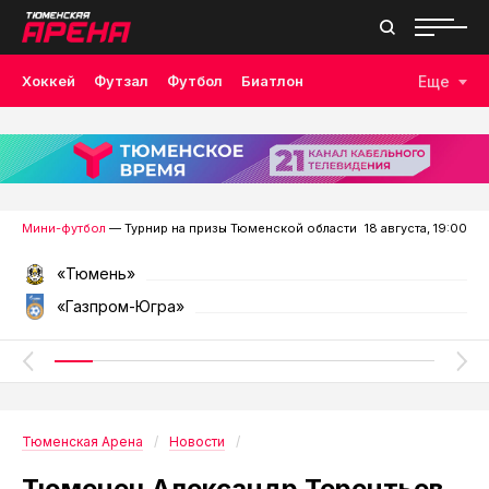
Хоккей
Футзал
Футбол
Биатлон
Еще
Лыжные гонки
Волейбол
Плавание
Дзюдо
Скалолазание
Велоспорт
Бокс
Мини-футбол
— Турнир на призы Тюменской области
18 августа, 19:00
«Тюмень»
«Газпром-Югра»
Тюменская Арена
Новости
Тюменец Александр Терентьев