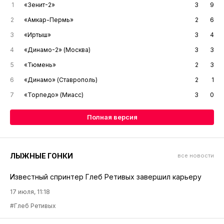
1
«Зенит-2»
3
9
2
«Амкар-Пермь»
2
6
3
«Иртыш»
3
4
4
«Динамо-2» (Москва)
3
3
5
«Тюмень»
2
3
6
«Динамо» (Ставрополь)
2
1
7
«Торпедо» (Миасс)
3
0
Полная версия
ЛЫЖНЫЕ ГОНКИ
все новости
Известный спринтер Глеб Ретивых завершил карьеру
17 июля, 11:18
#Глеб Ретивых