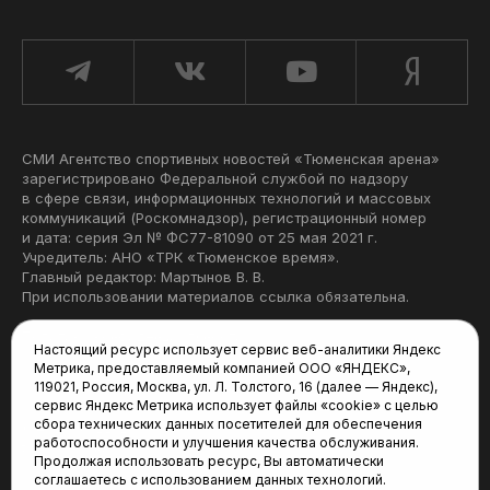
СМИ Агентство спортивных новостей «Тюменская арена»
зарегистрировано Федеральной службой по надзору
в сфере связи, информационных технологий и массовых
коммуникаций (Роскомнадзор), регистрационный номер
и дата: серия Эл № ФС77-81090 от 25 мая 2021 г.
Учредитель: АНО «ТРК «Тюменское время».
Главный редактор: Мартынов В. В.
При использовании материалов ссылка обязательна.
Политика конфиденциальности
Настоящий ресурс использует сервис веб-аналитики Яндекс
Метрика, предоставляемый компанией ООО «ЯНДЕКС»,
Редакция:
119021, Россия, Москва, ул. Л. Толстого, 16 (далее — Яндекс),
сервис Яндекс Метрика использует файлы «cookie» с целью
625035, Тюмень, пр. Геологоразведчиков, 28А
сбора технических данных посетителей для обеспечения
(3452) 68-22-28
работоспособности и улучшения качества обслуживания.
tum-arena@mail.ru
Продолжая использовать ресурс, Вы автоматически
соглашаетесь с использованием данных технологий.
Отдел продаж: