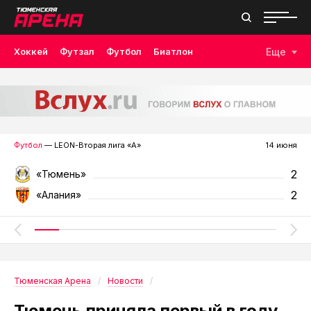
Хоккей
Футзал
Футбол
Биатлон
Еще
Лыжные гонки
Волейбол
Плавание
Дзюдо
Скалолазание
Велоспорт
Бокс
Футбол
— LEON-Вторая лига «А»
14 июня
2
«Тюмень»
2
«Алания»
Тюменская Арена
Новости
Тюмень приняла первый в году