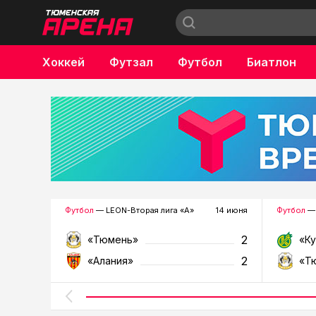
Хоккей
Футзал
Футбол
Биатлон
Бокс
Футбол
— LEON-Вторая лига «А»
14 июня
Футбол
— 
2
«Тюмень»
«К
2
«Алания»
«Т