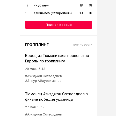
9
«Кубань»
18
18
10
«Динамо» (Ставрополь)
18
18
Полная версия
ГРЭППЛИНГ
все новости
Борец из Тюмени взял первенство
Европы по грэпплингу
29 мая, 15:43
#Азизджон Сотволдиев
#Элнур Абдурахманов
Тюменец Азизджон Сотволдиев в
финале победил украинца
27 мая, 15:19
#Азизджон Сотволдиев