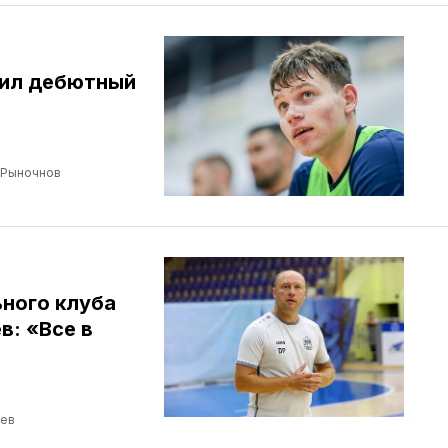
бил дебютный
 Рыночнов
ного клуба
: «Все в
ев