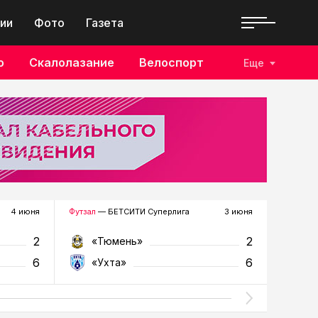
ии
Фото
Газета
о
Скалолазание
Велоспорт
Еще
4 июня
Футзал
— БЕТСИТИ Суперлига
3 июня
Футзал
—
2
2
«Тюмень»
«У
6
6
«Ухта»
«Т