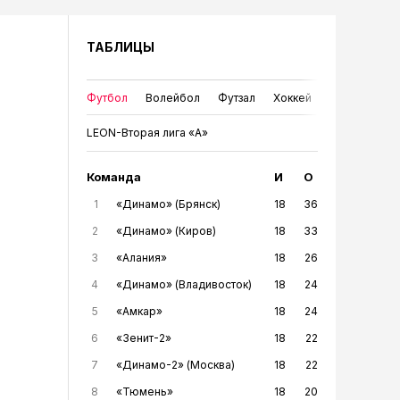
ТАБЛИЦЫ
Футбол
Волейбол
Футзал
Хоккей
LEON-Вторая лига «А»
Команда
И
О
1
«Динамо» (Брянск)
18
36
2
«Динамо» (Киров)
18
33
3
«Алания»
18
26
4
«Динамо» (Владивосток)
18
24
5
«Амкар»
18
24
6
«Зенит-2»
18
22
7
«Динамо-2» (Москва)
18
22
8
«Тюмень»
18
20