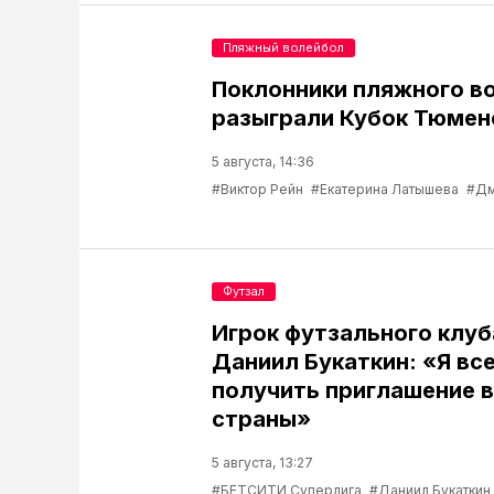
Пляжный волейбол
Поклонники пляжного в
разыграли Кубок Тюмен
5 августа, 14:36
#Виктор Рейн
#Екатерина Латышева
#Дм
Футзал
Игрок футзального клу
Даниил Букаткин: «Я вс
получить приглашение 
страны»
5 августа, 13:27
#БЕТСИТИ Суперлига
#Даниил Букаткин