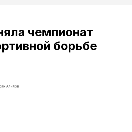
няла чемпионат
ортивной борьбе
сан Алилов