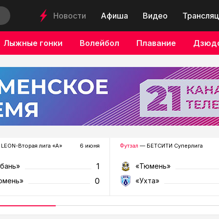
Новости
Афиша
Видео
Трансляц
Лыжные гонки
Волейбол
Плавание
Дзюд
LEON-Вторая лига «А»
6 июня
Футзал
— БЕТСИТИ Суперлига
1
убань»
«Тюмень»
0
юмень»
«Ухта»