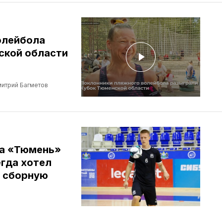
олейбола
ской области
итрий Багметов
ба «Тюмень»
егда хотел
в сборную