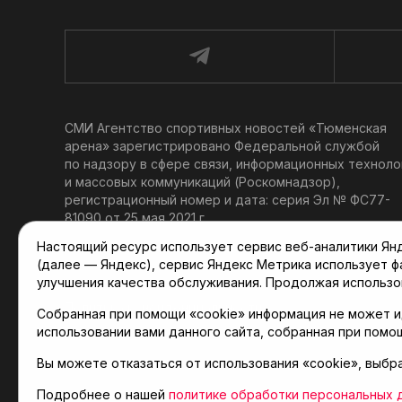
СМИ Агентство спортивных новостей «Тюменская
арена» зарегистрировано Федеральной службой
по надзору в сфере связи, информационных техноло
и массовых коммуникаций (Роскомнадзор),
регистрационный номер и дата: серия Эл № ФС77-
81090 от 25 мая 2021 г.
Учредитель: АНО «ТРК «Тюменское время».
Настоящий ресурс использует сервис веб-аналитики Янде
Главный редактор: Мартынов В. В.
(далее — Яндекс), сервис Яндекс Метрика использует 
При использовании материалов ссылка обязательна.
улучшения качества обслуживания. Продолжая использо
Политика конфиденциальности
Собранная при помощи «cookie» информация не может и
использовании вами данного сайта, собранная при помо
Вы можете отказаться от использования «cookie», выбр
© 2001-2026 Агентство спортивных новостей «Тюме
Карта сайта
Подробнее о нашей
политике обработки персональных 