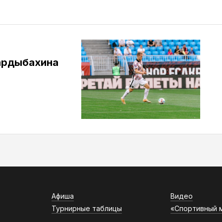
ардыбахина
Афиша
Видео
Турнирные таблицы
«Спортивный 