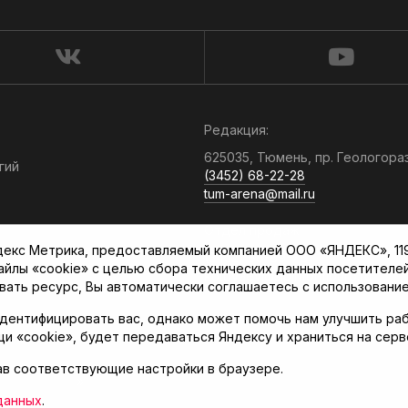
Редакция:
625035, Тюмень, пр. Геологора
гий
(3452) 68-22-28
tum-arena@mail.ru
Отдел продаж:
кс Метрика, предоставляемый компанией ООО «ЯНДЕКС», 119021
(3452) 68-89-78
файлы «cookie» с целью сбора технических данных посетителе
kotovaev@sibinformburo.ru
вать ресурс, Вы автоматически соглашаетесь с использование
дентифицировать вас, однако может помочь нам улучшить раб
щи «cookie», будет передаваться Яндексу и храниться на сер
ав соответствующие настройки в браузере.
нская арена»
данных
.