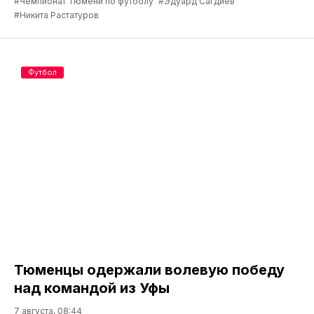
#Чемпионат Тюмени по футболу
#Эдуард Сагдиев
#Никита Растатуров
Футбол
Тюменцы одержали волевую победу
над командой из Уфы
7 августа, 08:44