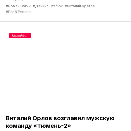
#Роман Пугин
#Даниил Стасюк
#Виталий Кретов
#Глеб Ряплов
Волейбол
Виталий Орлов возглавил мужскую
команду «Тюмень-2»