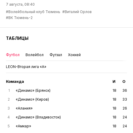
7 августа, 08:40
#Волейбольный клуб Тюмень
#Виталий Орлов
#ВК Тюмень-2
ТАБЛИЦЫ
Футбол
Волейбол
Футзал
Хоккей
LEON-Вторая лига «А»
Команда
И
О
1
«Динамо» (Брянск)
18
36
2
«Динамо» (Киров)
18
33
3
«Алания»
18
26
4
«Динамо» (Владивосток)
18
24
5
«Амкар»
18
24