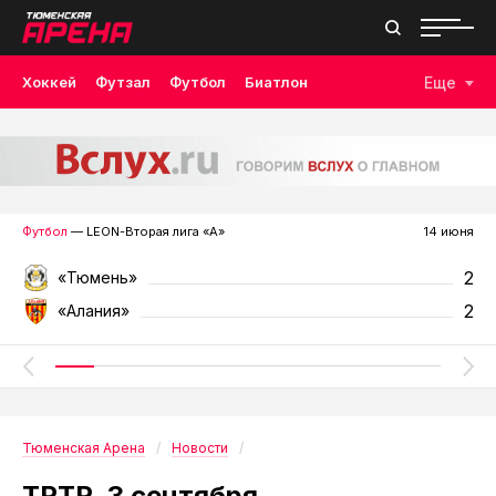
Хоккей
Футзал
Футбол
Биатлон
Еще
Лыжные гонки
Волейбол
Плавание
Дзюдо
Скалолазание
Велоспорт
Бокс
Футбол
— LEON-Вторая лига «А»
14 июня
2
«Тюмень»
2
«Алания»
Тюменская Арена
Новости
ТРТР. 3 сентября