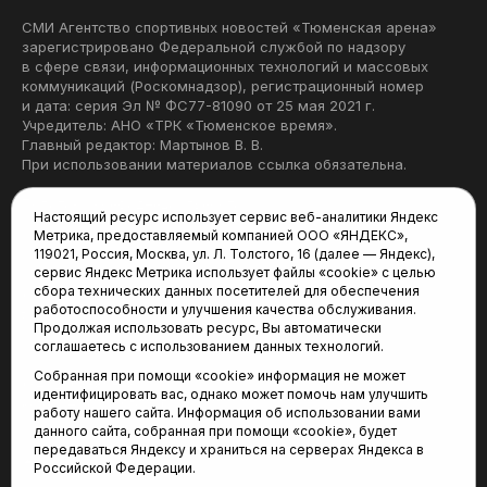
СМИ Агентство спортивных новостей «Тюменская арена»
зарегистрировано Федеральной службой по надзору
в сфере связи, информационных технологий и массовых
коммуникаций (Роскомнадзор), регистрационный номер
и дата: серия Эл № ФС77-81090 от 25 мая 2021 г.
Учредитель: АНО «ТРК «Тюменское время».
Главный редактор: Мартынов В. В.
При использовании материалов ссылка обязательна.
Политика конфиденциальности
Настоящий ресурс использует сервис веб-аналитики Яндекс
Метрика, предоставляемый компанией ООО «ЯНДЕКС»,
Редакция:
119021, Россия, Москва, ул. Л. Толстого, 16 (далее — Яндекс),
сервис Яндекс Метрика использует файлы «cookie» с целью
625035, Тюмень, пр. Геологоразведчиков, 28А
сбора технических данных посетителей для обеспечения
(3452) 68-22-28
работоспособности и улучшения качества обслуживания.
tum-arena@mail.ru
Продолжая использовать ресурс, Вы автоматически
соглашаетесь с использованием данных технологий.
Отдел продаж:
Собранная при помощи «cookie» информация не может
(3452) 68-89-78
идентифицировать вас, однако может помочь нам улучшить
kotovaev@sibinformburo.ru
работу нашего сайта. Информация об использовании вами
данного сайта, собранная при помощи «cookie», будет
передаваться Яндексу и храниться на серверах Яндекса в
Российской Федерации.