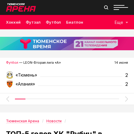
Хоккей
Футзал
Футбол
Биатлон
Еще
Лыжные гонки
Волейбол
Плавание
Дзюдо
Скалолазание
Велоспорт
Бокс
Футбол
— LEON-Вторая лига «А»
14 июня
2
«Тюмень»
2
«Алания»
Тюменская Арена
Новости
ТОП-5 голов ХК "Рубин" в