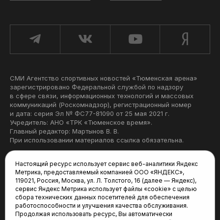
СМИ Агентство спортивных новостей «Тюменская арена»
зарегистрировано Федеральной службой по надзору
в сфере связи, информационных технологий и массовых
коммуникаций (Роскомнадзор), регистрационный номер
и дата: серия Эл № ФС77-81090 от 25 мая 2021 г.
Учредитель: АНО «ТРК «Тюменское время».
Главный редактор: Мартынов В. В.
При использовании материалов ссылка обязательна.
Политика конфиденциальности
Настоящий ресурс использует сервис веб-аналитики Яндекс
Метрика, предоставляемый компанией ООО «ЯНДЕКС»,
Редакция:
119021, Россия, Москва, ул. Л. Толстого, 16 (далее — Яндекс),
сервис Яндекс Метрика использует файлы «cookie» с целью
625035, Тюмень, пр. Геологоразведчиков, 28А
сбора технических данных посетителей для обеспечения
(3452) 68-22-28
работоспособности и улучшения качества обслуживания.
tum-arena@mail.ru
Продолжая использовать ресурс, Вы автоматически