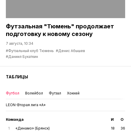
Футзальная "Тюмень" продолжает
подготовку к новому сезону
7 августа, 10:34
#Футзальный клуб Тюмень
#Денис Абышев
#Даниил Букаткин
ТАБЛИЦЫ
Футбол
Волейбол
Футзал
Хоккей
LEON-Вторая лига «А»
Команда
И
О
1
«Динамо» (Брянск)
18
36