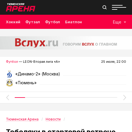
Хоккей
Футзал
Футбол
Биатлон
Еще
Лыжные гонки
Волейбол
Плавание
Дзюдо
Скалолазание
Велоспорт
Бокс
Футбол
— LEON-Вторая лига «А»
25 июля, 22:00
«Динамо-2» (Москва)
«Тюмень»
Тюменская Арена
Новости
Тоболяки в стартовой встрече