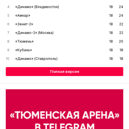
4
«Динамо» (Владивосток)
18
24
5
«Амкар»
18
24
6
«Зенит-2»
18
22
7
«Динамо-2» (Москва)
18
22
8
«Тюмень»
18
20
9
«Кубань»
18
18
10
«Динамо» (Ставрополь)
18
18
Полная версия