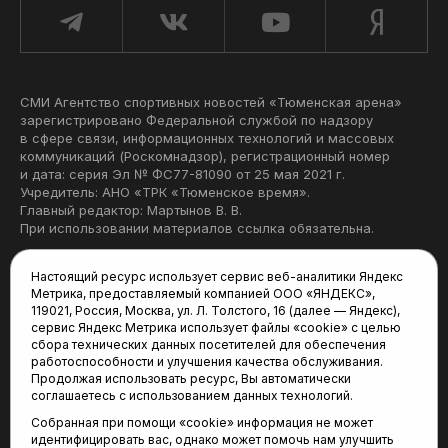
СМИ Агентство спортивных новостей «Тюменская арена»
зарегистрировано Федеральной службой по надзору
в сфере связи, информационных технологий и массовых
коммуникаций (Роскомнадзор), регистрационный номер
и дата: серия Эл № ФС77-81090 от 25 мая 2021 г.
Учредитель: АНО «ТРК «Тюменское время».
Главный редактор: Мартынов В. В.
При использовании материалов ссылка обязательна.
Политика конфиденциальности
Настоящий ресурс использует сервис веб-аналитики Яндекс
Метрика, предоставляемый компанией ООО «ЯНДЕКС»,
Редакция:
119021, Россия, Москва, ул. Л. Толстого, 16 (далее — Яндекс),
сервис Яндекс Метрика использует файлы «cookie» с целью
625035, Тюмень, пр. Геологоразведчиков, 28А
сбора технических данных посетителей для обеспечения
(3452) 68-22-28
работоспособности и улучшения качества обслуживания.
tum-arena@mail.ru
Продолжая использовать ресурс, Вы автоматически
соглашаетесь с использованием данных технологий.
Отдел продаж:
Собранная при помощи «cookie» информация не может
(3452) 68-89-78
идентифицировать вас, однако может помочь нам улучшить