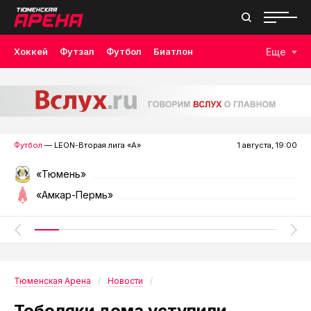
Хоккей
Футзал
Футбол
Биатлон
Еще
Лыжные гонки
Волейбол
Плавание
Дзюдо
Скалолазание
Велоспорт
Бокс
Футбол
— LEON-Вторая лига «А»
1 августа, 19:00
«Тюмень»
«Амкар-Пермь»
Тюменская Арена
Новости
Тоболяки дома уступили