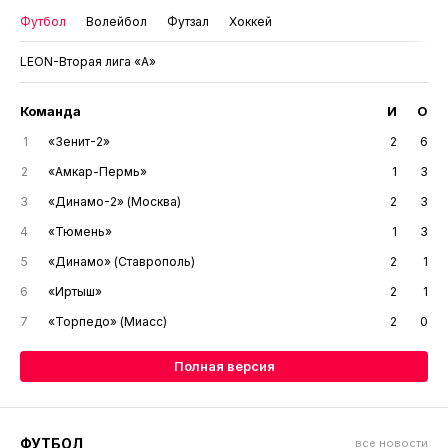
Футбол
Волейбол
Футзал
Хоккей
LEON-Вторая лига «А»
Команда
И
О
1
«Зенит-2»
2
6
2
«Амкар-Пермь»
1
3
3
«Динамо-2» (Москва)
2
3
4
«Тюмень»
1
3
5
«Динамо» (Ставрополь)
2
1
6
«Иртыш»
2
1
7
«Торпедо» (Миасс)
2
0
Полная версия
ФУТБОЛ
все новости