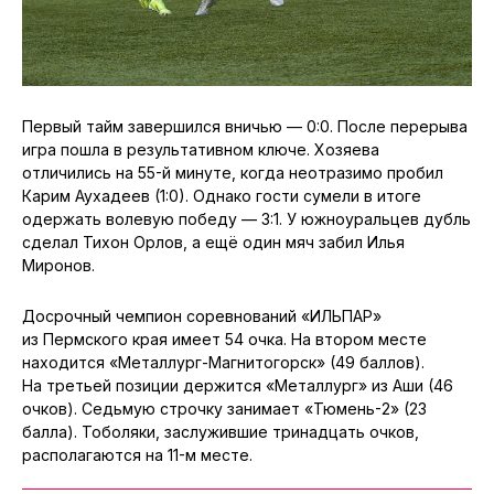
Первый тайм завершился вничью — 0:0. После перерыва
игра пошла в результативном ключе. Хозяева
отличились на 55-й минуте, когда неотразимо пробил
Карим Аухадеев (1:0). Однако гости сумели в итоге
одержать волевую победу — 3:1. У южноуральцев дубль
сделал Тихон Орлов, а ещё один мяч забил Илья
Миронов.
Досрочный чемпион соревнований «ИЛЬПАР»
из Пермского края имеет 54 очка. На втором месте
находится «Металлург-Магнитогорск» (49 баллов).
На третьей позиции держится «Металлург» из Аши (46
очков). Седьмую строчку занимает «Тюмень-2» (23
балла). Тоболяки, заслужившие тринадцать очков,
располагаются на 11-м месте.