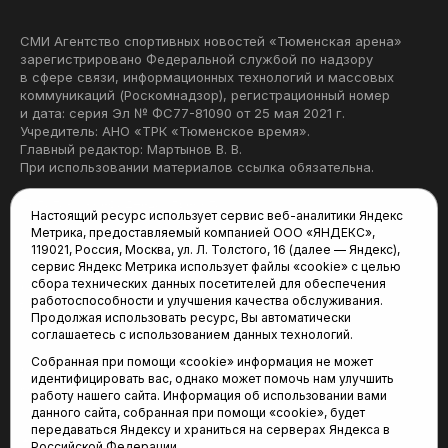
СМИ Агентство спортивных новостей «Тюменская арена»
зарегистрировано Федеральной службой по надзору
в сфере связи, информационных технологий и массовых
коммуникаций (Роскомнадзор), регистрационный номер
и дата: серия Эл № ФС77-81090 от 25 мая 2021 г.
Учредитель: АНО «ТРК «Тюменское время».
Главный редактор: Мартынов В. В.
При использовании материалов ссылка обязательна.
Политика конфиденциальности
Настоящий ресурс использует сервис веб-аналитики Яндекс
Метрика, предоставляемый компанией ООО «ЯНДЕКС»,
Редакция:
119021, Россия, Москва, ул. Л. Толстого, 16 (далее — Яндекс),
сервис Яндекс Метрика использует файлы «cookie» с целью
625035, Тюмень, пр. Геологоразведчиков, 28А
сбора технических данных посетителей для обеспечения
(3452) 68-22-28
работоспособности и улучшения качества обслуживания.
tum-arena@mail.ru
Продолжая использовать ресурс, Вы автоматически
соглашаетесь с использованием данных технологий.
Отдел продаж:
Собранная при помощи «cookie» информация не может
(3452) 68-89-78
идентифицировать вас, однако может помочь нам улучшить
kotovaev@sibinformburo.ru
работу нашего сайта. Информация об использовании вами
данного сайта, собранная при помощи «cookie», будет
передаваться Яндексу и храниться на серверах Яндекса в
Российской Федерации.