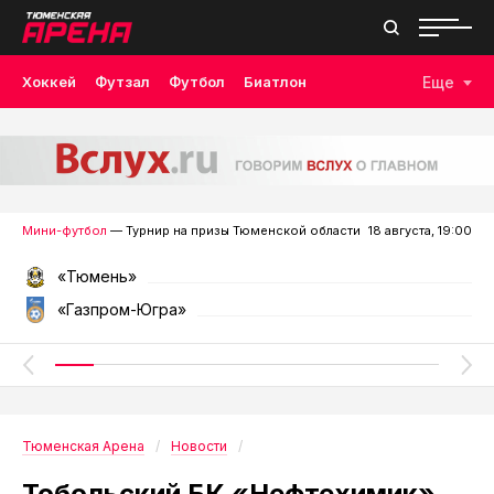
Хоккей
Футзал
Футбол
Биатлон
Еще
Лыжные гонки
Волейбол
Плавание
Дзюдо
Скалолазание
Велоспорт
Бокс
Мини-футбол
— Турнир на призы Тюменской области
18 августа, 19:00
«Тюмень»
«Газпром-Югра»
Тюменская Арена
Новости
Тобольский БК «Нефтехимик»