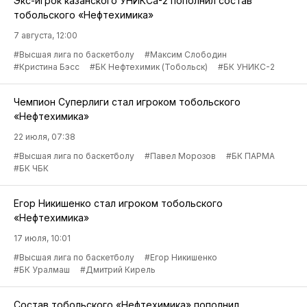
Экс-игрок казанского УНИКСа-2 пополнил состав
тобольского «Нефтехимика»
7 августа, 12:00
#Высшая лига по баскетболу
#Максим Слободин
#Кристина Бэсс
#БК Нефтехимик (Тобольск)
#БК УНИКС-2
Чемпион Суперлиги стал игроком тобольского
«Нефтехимика»
22 июля, 07:38
#Высшая лига по баскетболу
#Павел Морозов
#БК ПАРМА
#БК ЧБК
Егор Никишенко стал игроком тобольского
«Нефтехимика»
17 июля, 10:01
#Высшая лига по баскетболу
#Егор Никишенко
#БК Уралмаш
#Дмитрий Кирель
Состав тобольского «Нефтехимика» пополнил