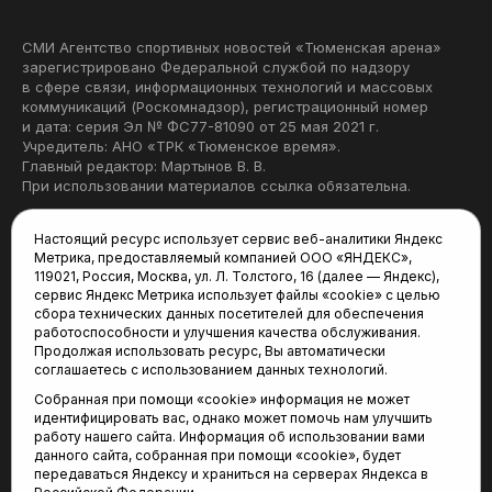
СМИ Агентство спортивных новостей «Тюменская арена»
зарегистрировано Федеральной службой по надзору
в сфере связи, информационных технологий и массовых
коммуникаций (Роскомнадзор), регистрационный номер
и дата: серия Эл № ФС77-81090 от 25 мая 2021 г.
Учредитель: АНО «ТРК «Тюменское время».
Главный редактор: Мартынов В. В.
При использовании материалов ссылка обязательна.
Политика конфиденциальности
Настоящий ресурс использует сервис веб-аналитики Яндекс
Метрика, предоставляемый компанией ООО «ЯНДЕКС»,
Редакция:
119021, Россия, Москва, ул. Л. Толстого, 16 (далее — Яндекс),
сервис Яндекс Метрика использует файлы «cookie» с целью
625035, Тюмень, пр. Геологоразведчиков, 28А
сбора технических данных посетителей для обеспечения
(3452) 68-22-28
работоспособности и улучшения качества обслуживания.
tum-arena@mail.ru
Продолжая использовать ресурс, Вы автоматически
соглашаетесь с использованием данных технологий.
Отдел продаж:
Собранная при помощи «cookie» информация не может
(3452) 68-89-78
идентифицировать вас, однако может помочь нам улучшить
kotovaev@sibinformburo.ru
работу нашего сайта. Информация об использовании вами
данного сайта, собранная при помощи «cookie», будет
передаваться Яндексу и храниться на серверах Яндекса в