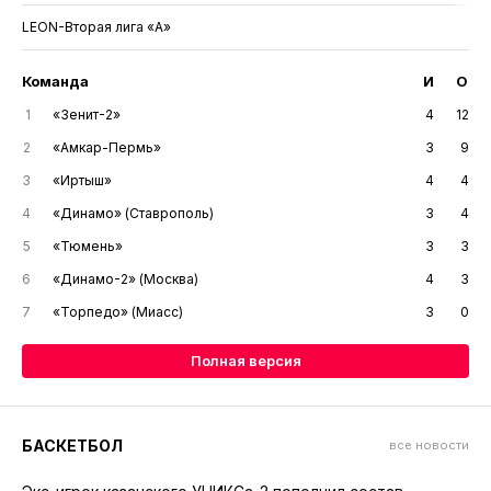
LEON-Вторая лига «А»
Команда
И
О
1
«Зенит-2»
4
12
2
«Амкар-Пермь»
3
9
3
«Иртыш»
4
4
4
«Динамо» (Ставрополь)
3
4
5
«Тюмень»
3
3
6
«Динамо-2» (Москва)
4
3
7
«Торпедо» (Миасс)
3
0
Полная версия
БАСКЕТБОЛ
все новости