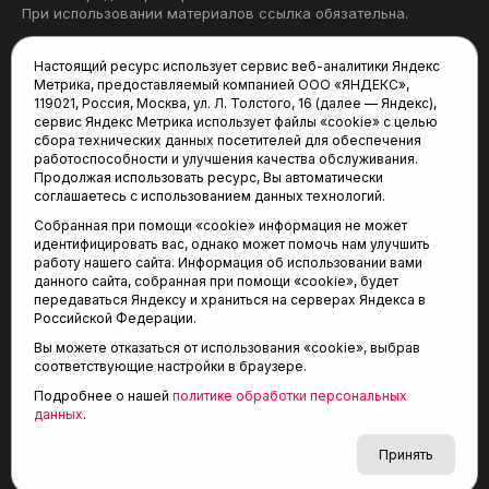
При использовании материалов ссылка обязательна.
Политика конфиденциальности
Настоящий ресурс использует сервис веб-аналитики Яндекс
Метрика, предоставляемый компанией ООО «ЯНДЕКС»,
Редакция:
119021, Россия, Москва, ул. Л. Толстого, 16 (далее — Яндекс),
сервис Яндекс Метрика использует файлы «cookie» с целью
625035, Тюмень, пр. Геологоразведчиков, 28А
сбора технических данных посетителей для обеспечения
(3452) 68-22-28
работоспособности и улучшения качества обслуживания.
tum-arena@mail.ru
Продолжая использовать ресурс, Вы автоматически
соглашаетесь с использованием данных технологий.
Отдел продаж:
Собранная при помощи «cookie» информация не может
(3452) 68-89-78
идентифицировать вас, однако может помочь нам улучшить
kotovaev@sibinformburo.ru
работу нашего сайта. Информация об использовании вами
данного сайта, собранная при помощи «cookie», будет
передаваться Яндексу и храниться на серверах Яндекса в
Российской Федерации.
Вы можете отказаться от использования «cookie», выбрав
соответствующие настройки в браузере.
Подробнее о нашей
политике обработки персональных
© 2001-2026 Агентство спортивных новостей
данных
.
6+
«Тюменская арена»
Карта сайта
Принять