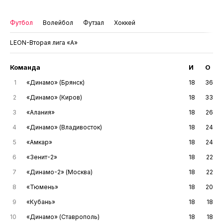
Футбол
Волейбол
Футзал
Хоккей
LEON-Вторая лига «А»
Команда
И
О
1
«Динамо» (Брянск)
18
36
2
«Динамо» (Киров)
18
33
3
«Алания»
18
26
4
«Динамо» (Владивосток)
18
24
5
«Амкар»
18
24
6
«Зенит-2»
18
22
7
«Динамо-2» (Москва)
18
22
8
«Тюмень»
18
20
9
«Кубань»
18
18
10
«Динамо» (Ставрополь)
18
18