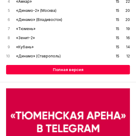
4
«Амкар»
15
22
5
«Динамо-2» (Москва)
15
20
6
«Динамо» (Владивосток)
15
20
7
«Тюмень»
15
19
8
«Зенит-2»
15
16
9
«Кубань»
15
14
10
«Динамо» (Ставрополь)
15
12
Полная версия