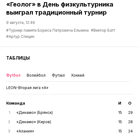
«Геолог» в День физкультурника
выиграл традиционный турнир
9 августа, 12:46
#Турнир памяти Бориса Петровича Елькина
#Виктор Батт
#Артур Спицин
ТАБЛИЦЫ
Футбол
Волейбол
Футзал
Хоккей
LEON-Вторая лига «А»
Команда
И
О
1
«Динамо» (Брянск)
15
29
2
«Динамо» (Киров)
15
28
3
«Алания»
15
24