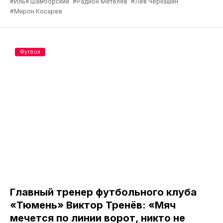
#Илья Шамборский
#Радион Метелев
#Лев Черкашин
#Мирон Косарев
Футбол
Главный тренер футбольного клуба
«Тюмень» Виктор Тренёв: «Мяч
мечется по линии ворот, никто не