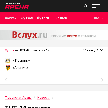
Хоккей
Футзал
Футбол
Биатлон
Еще
Лыжные гонки
Волейбол
Плавание
Дзюдо
Скалолазание
Велоспорт
Бокс
Футбол
— LEON-Вторая лига «А»
14 июня, 18:00
«Тюмень»
«Алания»
Тюменская Арена
Новости
ТНТ. 14 августа