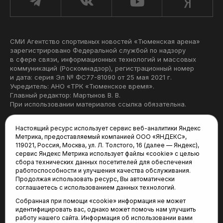
СМИ Агентство спортивных новостей «Тюменская арена»
зарегистрировано Федеральной службой по надзору
в сфере связи, информационных технологий и массовых
коммуникаций (Роскомнадзор), регистрационный номер
и дата: серия Эл № ФС77-81090 от 25 мая 2021 г.
Учредитель: АНО «ТРК «Тюменское время».
Главный редактор: Мартынов В. В.
При использовании материалов ссылка обязательна.
Политика конфиденциальности
Настоящий ресурс использует сервис веб-аналитики Яндекс
Метрика, предоставляемый компанией ООО «ЯНДЕКС»,
Редакция:
119021, Россия, Москва, ул. Л. Толстого, 16 (далее — Яндекс),
сервис Яндекс Метрика использует файлы «cookie» с целью
625035, Тюмень, пр. Геологоразведчиков, 28А
сбора технических данных посетителей для обеспечения
(3452) 68-22-28
работоспособности и улучшения качества обслуживания.
tum-arena@mail.ru
Продолжая использовать ресурс, Вы автоматически
соглашаетесь с использованием данных технологий.
Отдел продаж:
Собранная при помощи «cookie» информация не может
(3452) 68-89-78
идентифицировать вас, однако может помочь нам улучшить
kotovaev@sibinformburo.ru
работу нашего сайта. Информация об использовании вами