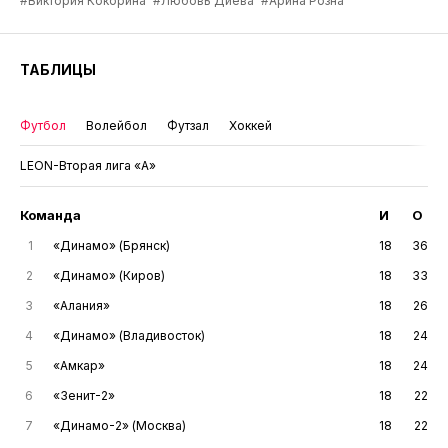
#Виктория Кокорина
#Любовь Диева
#Арина Розна
ТАБЛИЦЫ
Футбол
Волейбол
Футзал
Хоккей
LEON-Вторая лига «А»
Команда
И
О
1
«Динамо» (Брянск)
18
36
2
«Динамо» (Киров)
18
33
3
«Алания»
18
26
4
«Динамо» (Владивосток)
18
24
5
«Амкар»
18
24
6
«Зенит-2»
18
22
7
«Динамо-2» (Москва)
18
22