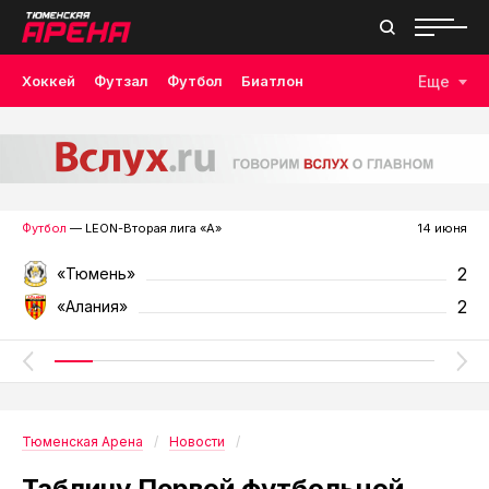
Хоккей
Футзал
Футбол
Биатлон
Еще
Лыжные гонки
Волейбол
Плавание
Дзюдо
Скалолазание
Велоспорт
Бокс
Футбол
— LEON-Вторая лига «А»
14 июня
2
«Тюмень»
2
«Алания»
Тюменская Арена
Новости
Таблицу Первой футбольной