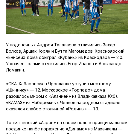
У подопечных Андрея Талалаева отличились Захар
Волков, Аршак Корян и Бутта Магомедов. Красноярский
«Енисей» дома обыграл «Кубань» из Краснодара — 2:0.
У хозяев голами отметились Егор Иванов и Александр
Ломакин.
«СКА-Хабаровск» в Ярославле уступил местному
«Шиннику» — 1:2. Московское «Торпедо» дома
разошлось миром с «Аланией» из Владикавказа (0:0).
«КАМАЗ» из Набережных Челнов на родном стадионе
оказался слабее столичной «Родины» — 1:3.
Тольяттинский «Акрон» на своём поле в принципиальном
поединке нанёс поражение «Динамо» из Махачкалы —