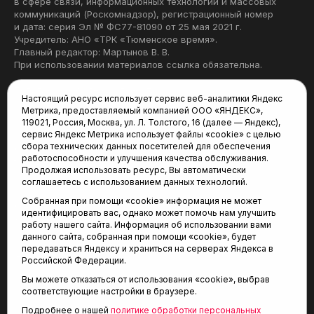
в сфере связи, информационных технологий и массовых
коммуникаций (Роскомнадзор), регистрационный номер
и дата: серия Эл № ФС77-81090 от 25 мая 2021 г.
Учредитель: АНО «ТРК «Тюменское время».
Главный редактор: Мартынов В. В.
При использовании материалов ссылка обязательна.
Политика конфиденциальности
Настоящий ресурс использует сервис веб-аналитики Яндекс
Метрика, предоставляемый компанией ООО «ЯНДЕКС»,
Редакция:
119021, Россия, Москва, ул. Л. Толстого, 16 (далее — Яндекс),
сервис Яндекс Метрика использует файлы «cookie» с целью
625035, Тюмень, пр. Геологоразведчиков, 28А
сбора технических данных посетителей для обеспечения
(3452) 68-22-28
работоспособности и улучшения качества обслуживания.
tum-arena@mail.ru
Продолжая использовать ресурс, Вы автоматически
соглашаетесь с использованием данных технологий.
Отдел продаж:
Собранная при помощи «cookie» информация не может
(3452) 68-89-78
идентифицировать вас, однако может помочь нам улучшить
kotovaev@sibinformburo.ru
работу нашего сайта. Информация об использовании вами
данного сайта, собранная при помощи «cookie», будет
передаваться Яндексу и храниться на серверах Яндекса в
Российской Федерации.
Вы можете отказаться от использования «cookie», выбрав
соответствующие настройки в браузере.
Подробнее о нашей
политике обработки персональных