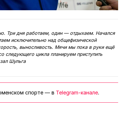
но. Три дня работаем, один — отдыхаем. Начался
отаем исключительно над общефизической
корость, выносливость. Мячи мы пока в руки ещё
 со следующего цикла планируем приступить
азал Шульга
тюменском спорте — в
Telegram-канале
.