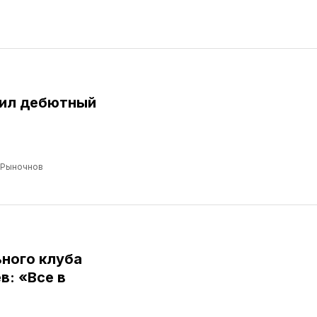
бил дебютный
 Рыночнов
ного клуба
: «Все в