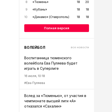
8
«Тюмень»
18
20
9
«Кубань»
18
18
10
«Динамо» (Ставрополь)
18
18
Полная версия
ВОЛЕЙБОЛ
все новости
Воспитанница тюменского
волейбола Ева Пуляева будет
играть в Суперлиге
16 июля, 10:18
#Ева Пуляева
Вслед за «Тюменью», от участия в
чемпионате высшей лиги «А»
отказался «Сахалин»