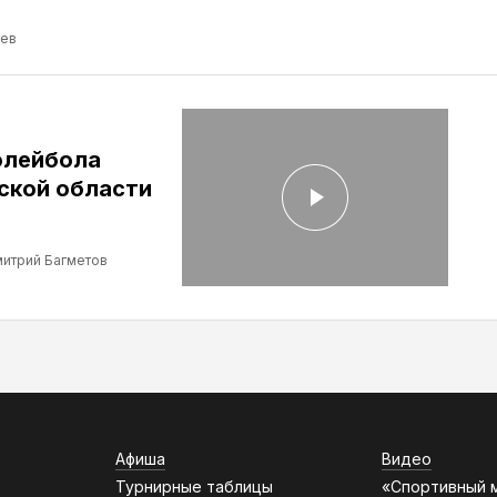
ев
олейбола
ской области
итрий Багметов
Афиша
Видео
Турнирные таблицы
«Спортивный 