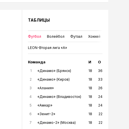
ТАБЛИЦЫ
Футбол
Волейбол
Футзал
Хоккей
LEON-Вторая лига «А»
Команда
И
О
1
«Динамо» (Брянск)
18
36
2
«Динамо» (Киров)
18
33
3
«Алания»
18
26
4
«Динамо» (Владивосток)
18
24
5
«Амкар»
18
24
6
«Зенит-2»
18
22
7
«Динамо-2» (Москва)
18
22