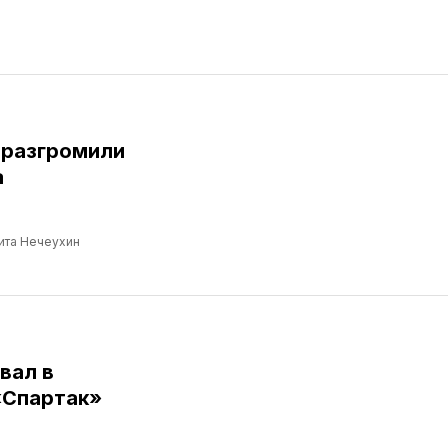
 разгромили
а
ита Нечеухин
вал в
«Спартак»