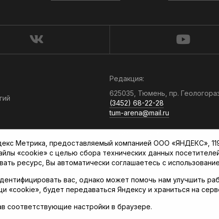
Редакция:
625035, Тюмень, пр. Геологора
гий
(3452) 68-22-28
tum-arena@mail.ru
Отдел продаж:
кс Метрика, предоставляемый компанией ООО «ЯНДЕКС», 119021
(3452) 68-89-78
файлы «cookie» с целью сбора технических данных посетителе
kotovaev@sibinformburo.ru
вать ресурс, Вы автоматически соглашаетесь с использование
дентифицировать вас, однако может помочь нам улучшить раб
щи «cookie», будет передаваться Яндексу и храниться на сер
ав соответствующие настройки в браузере.
нская арена»