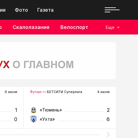
ии
Фото
Газета
о
Скалолазание
Велоспорт
Еще
6 июня
Футзал
— БЕТСИТИ Суперлига
4 июня
Футзал
—
1
2
«Тюмень»
«Т
0
6
«Ухта»
«У