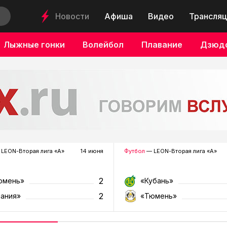
Новости
Афиша
Видео
Трансляц
Лыжные гонки
Волейбол
Плавание
Дзюд
LEON-Вторая лига «А»
14 июня
Футбол
— LEON-Вторая лига «А»
2
юмень»
«Кубань»
2
лания»
«Тюмень»