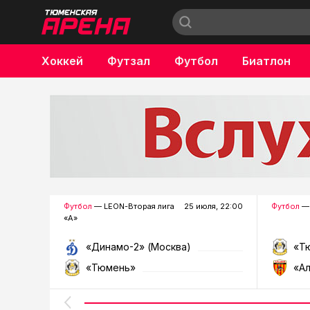
Хоккей
Футзал
Футбол
Биатлон
Бокс
Футбол
— LEON-Вторая лига
25 июля, 22:00
Футбол
— 
«А»
«Динамо-2» (Москва)
«Т
«Тюмень»
«А