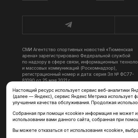
СМИ Агентство спортивных новостей «Тюменская
арена» зарегистрировано Федеральной службой
по надзору в сфере связи, информационных техноло
и массовых коммуникаций (Роскомнадзор),
регистрационный номер и дата: серия Эл № ФС77-
81090 от 25 мая 2021 г.
Учредитель: АНО «ТРК «Тюменское время».
Настоящий ресурс использует сервис веб-аналитики Янде
Главный редактор: Мартынов В. В.
(далее — Яндекс), сервис Яндекс Метрика использует 
При использовании материалов ссылка обязательна.
улучшения качества обслуживания. Продолжая использо
Политика конфиденциальности
Собранная при помощи «cookie» информация не может и
использовании вами данного сайта, собранная при помо
Вы можете отказаться от использования «cookie», выбр
© 2001-2026 Агентство спортивных новостей «Тюме