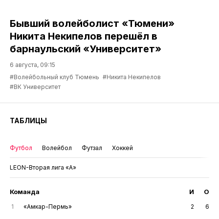
Бывший волейболист «Тюмени»
Никита Некипелов перешёл в
барнаульский «Университет»
6 августа, 09:15
#Волейбольный клуб Тюмень
#Никита Некипелов
#ВК Университет
ТАБЛИЦЫ
Футбол
Волейбол
Футзал
Хоккей
LEON-Вторая лига «А»
Команда
И
О
1
«Амкар-Пермь»
2
6