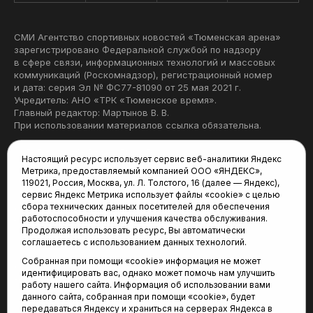
СМИ Агентство спортивных новостей «Тюменская арена»
зарегистрировано Федеральной службой по надзору
в сфере связи, информационных технологий и массовых
коммуникаций (Роскомнадзор), регистрационный номер
и дата: серия Эл № ФС77-81090 от 25 мая 2021 г.
Учредитель: АНО «ТРК «Тюменское время».
Главный редактор: Мартынов В. В.
При использовании материалов ссылка обязательна.
Политика конфиденциальности
Настоящий ресурс использует сервис веб-аналитики Яндекс
Метрика, предоставляемый компанией ООО «ЯНДЕКС»,
Редакция:
119021, Россия, Москва, ул. Л. Толстого, 16 (далее — Яндекс),
сервис Яндекс Метрика использует файлы «cookie» с целью
625035, Тюмень, пр. Геологоразведчиков, 28А
сбора технических данных посетителей для обеспечения
(3452) 68-22-28
работоспособности и улучшения качества обслуживания.
tum-arena@mail.ru
Продолжая использовать ресурс, Вы автоматически
соглашаетесь с использованием данных технологий.
Отдел продаж:
Собранная при помощи «cookie» информация не может
(3452) 68-89-78
идентифицировать вас, однако может помочь нам улучшить
kotovaev@sibinformburo.ru
работу нашего сайта. Информация об использовании вами
данного сайта, собранная при помощи «cookie», будет
передаваться Яндексу и храниться на серверах Яндекса в