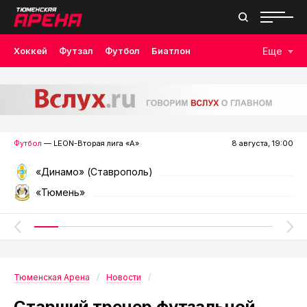
Хоккей
Футзал
Футбол
Биатлон
Еще
Лыжные гонки
Волейбол
Плавание
Дзюдо
Скалолазание
Велоспорт
Бокс
Футбол
— LEON-Вторая лига «А»
8 августа, 19:00
«Динамо» (Ставрополь)
«Тюмень»
Тюменская Арена
Новости
Старший тренер футзальной