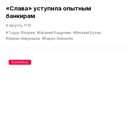
«Слава» уступила опытным
банкирам
6 августа, 11:15
#Тодор Флорев
#Евгений Ращупкин
#Виталий Бухер
#Арман Аймукашев
#Карен Зейналян
Волейбол