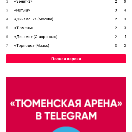
2
«Зенит-2»
2
6
3
«Иртыш»
3
4
4
«Динамо-2» (Москва)
2
3
5
«Тюмень»
2
3
6
«Динамо» (Ставрополь)
2
1
7
«Торпедо» (Миасс)
3
0
Полная версия