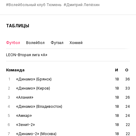
#Волейбольный клуб Тюмень
#Дмитрий Лепёхин
ТАБЛИЦЫ
Футбол
Волейбол
Футзал
Хоккей
LEON-Вторая лига «А»
Команда
И
О
1
«Динамо» (Брянск)
18
36
2
«Динамо» (Киров)
18
33
3
«Алания»
18
26
4
«Динамо» (Владивосток)
18
24
5
«Амкар»
18
24
6
«Зенит-2»
18
22
7
«Динамо-2» (Москва)
18
22