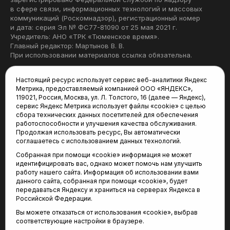
в сфере связи, информационных технологий и массовых
коммуникаций (Роскомнадзор), регистрационный номер
и дата: серия Эл № ФС77-81090 от 25 мая 2021 г.
Учредитель: АНО «ТРК «Тюменское время».
Главный редактор: Мартынов В. В.
При использовании материалов ссылка обязательна.
Политика конфиденциальности
Настоящий ресурс использует сервис веб-аналитики Яндекс
Метрика, предоставляемый компанией ООО «ЯНДЕКС»,
Редакция:
119021, Россия, Москва, ул. Л. Толстого, 16 (далее — Яндекс),
сервис Яндекс Метрика использует файлы «cookie» с целью
625035, Тюмень, пр. Геологоразведчиков, 28А
сбора технических данных посетителей для обеспечения
(3452) 68-22-28
работоспособности и улучшения качества обслуживания.
tum-arena@mail.ru
Продолжая использовать ресурс, Вы автоматически
соглашаетесь с использованием данных технологий.
Отдел продаж:
Собранная при помощи «cookie» информация не может
(3452) 68-89-78
идентифицировать вас, однако может помочь нам улучшить
kotovaev@sibinformburo.ru
работу нашего сайта. Информация об использовании вами
данного сайта, собранная при помощи «cookie», будет
передаваться Яндексу и храниться на серверах Яндекса в
Российской Федерации.
Вы можете отказаться от использования «cookie», выбрав
соответствующие настройки в браузере.