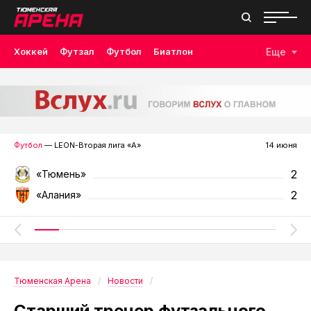
Хоккей
Футзал
Футбол
Биатлон
Еще
Лыжные гонки
Волейбол
Плавание
Дзюдо
Скалолазание
Велоспорт
Бокс
Футбол
— LEON-Вторая лига «А»
14 июня
2
«Тюмень»
2
«Алания»
Тюменская Арена
Новости
Старший тренер футзального