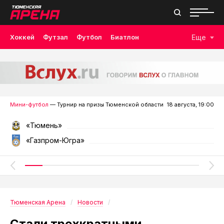
Хоккей
Футзал
Футбол
Биатлон
Еще
Лыжные гонки
Волейбол
Плавание
Дзюдо
Скалолазание
Велоспорт
Бокс
Мини-футбол
— Турнир на призы Тюменской области
18 августа, 19:00
«Тюмень»
«Газпром-Югра»
Тюменская Арена
Новости
Стали трехкратными