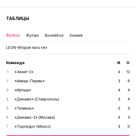
ТАБЛИЦЫ
Футбол
Футзал
Волейбол
Хоккей
LEON-Вторая лига «А»
Команда
И
О
1
«Зенит-2»
4
12
2
«Амкар-Пермь»
3
9
3
«Иртыш»
4
4
4
«Динамо» (Ставрополь)
3
4
5
«Тюмень»
3
3
6
«Динамо-2» (Москва)
4
3
7
«Торпедо» (Миасс)
3
0